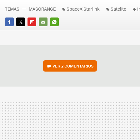
TEMAS
MASORANGE
SpaceX Starlink
Satélite
I
FACEBOOK
TWITTER
FLIPBOARD
E-
WHATSAPP
MAIL
VER
2 COMENTARIOS