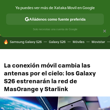
Ya puedes ver más de Xataka Movil en Google
CONECTIVIDAD
MÓVIL Y SOCIEDAD
APLICACIONES
COM
Añádenos como fuente preferida
Solo necesitas una cuenta de Google
×
HOY SE HABLA DE
Samsung Galaxy S26
Galaxy S26
Móviles
Movistar
La conexión móvil cambia las
antenas por el cielo: los Galaxy
S26 estrenarán la red de
MasOrange y Starlink