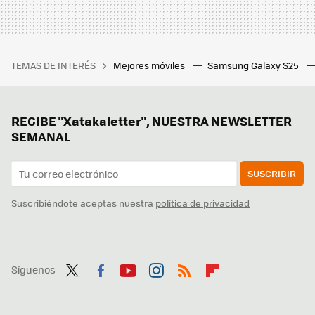
TEMAS DE INTERÉS
Mejores móviles
Samsung Galaxy S25
RECIBE "Xatakaletter", NUESTRA NEWSLETTER
SEMANAL
SUSCRIBIR
Suscribiéndote aceptas nuestra
política de privacidad
Síguenos
Twit
Fac
You
Inst
RSS
Flip
ter
ebo
tub
agr
boa