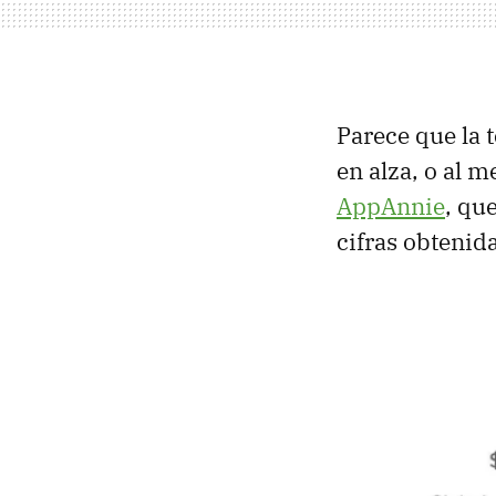
Parece que la 
en alza, o al m
AppAnnie
, qu
cifras obtenid