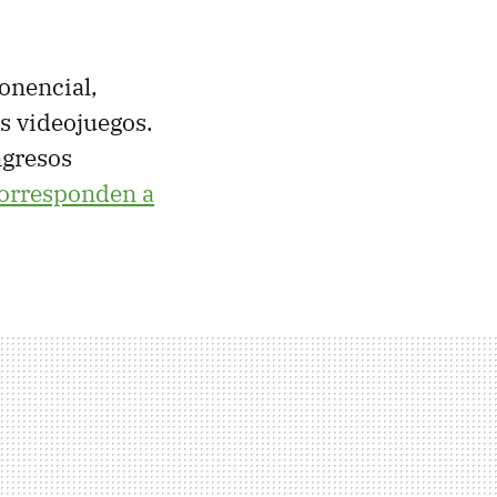
onencial,
s videojuegos.
ngresos
corresponden a