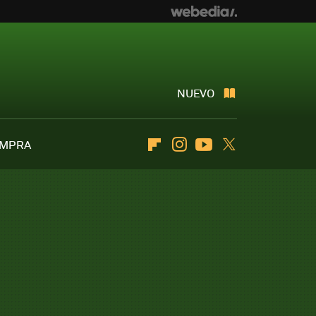
NUEVO
OMPRA
Flipboard
Instagram
Youtube
Twitter