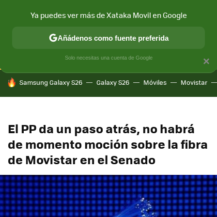
Ya puedes ver más de Xataka Movil en Google
CONECTIVIDAD
MÓVIL Y SOCIEDAD
APLICACIONES
COM
Añádenos como fuente preferida
Solo necesitas una cuenta de Google
×
HOY SE HABLA DE
Samsung Galaxy S26
Galaxy S26
Móviles
Movistar
El PP da un paso atrás, no habrá
de momento moción sobre la fibra
de Movistar en el Senado