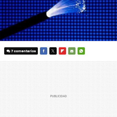
7 comentarios
FACEBOOK
TWITTER
FLIPBOARD
E-
WHATSAPP
MAIL