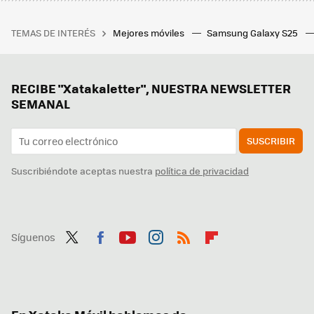
TEMAS DE INTERÉS
Mejores móviles
Samsung Galaxy S25
RECIBE "Xatakaletter", NUESTRA NEWSLETTER
SEMANAL
SUSCRIBIR
Suscribiéndote aceptas nuestra
política de privacidad
Síguenos
Twit
Fac
You
Inst
RSS
Flip
ter
ebo
tub
agr
boa
ok
e
am
rd