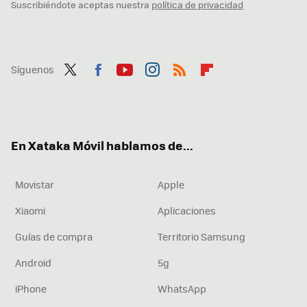
Suscribiéndote aceptas nuestra
política de privacidad
Síguenos
Twit
Fac
You
Inst
RSS
Flip
ter
ebo
tub
agr
boa
ok
e
am
rd
En Xataka Móvil hablamos de...
Movistar
Apple
Xiaomi
Aplicaciones
Guías de compra
Territorio Samsung
Android
5g
iPhone
WhatsApp