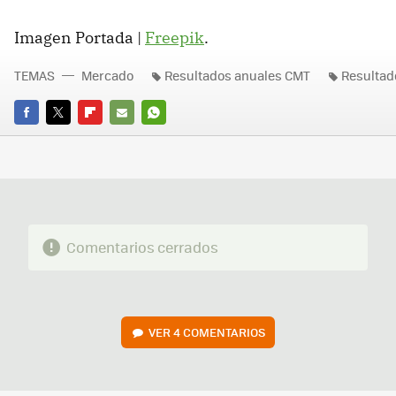
Imagen Portada |
Freepik
.
TEMAS
Mercado
Resultados anuales CMT
Resultad
FACEBOOK
TWITTER
FLIPBOARD
E-
WHATSAPP
MAIL
Comentarios cerrados
VER
4 COMENTARIOS