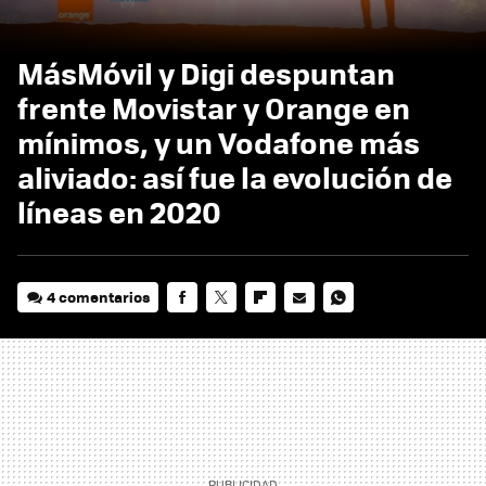
MásMóvil y Digi despuntan
frente Movistar y Orange en
mínimos, y un Vodafone más
aliviado: así fue la evolución de
líneas en 2020
4 comentarios
FACEBOOK
TWITTER
FLIPBOARD
E-
WHATSAPP
MAIL