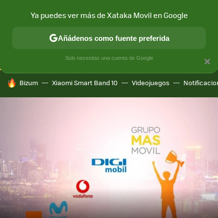
Ya puedes ver más de Xataka Movil en Google
CONECTIVIDAD
MÓVIL Y SOCIEDAD
APLICACIONES
COM
Añádenos como fuente preferida
Solo necesitas una cuenta de Google
×
HOY SE HABLA DE
Bizum
Xiaomi Smart Band 10
Videojuegos
Notificaci