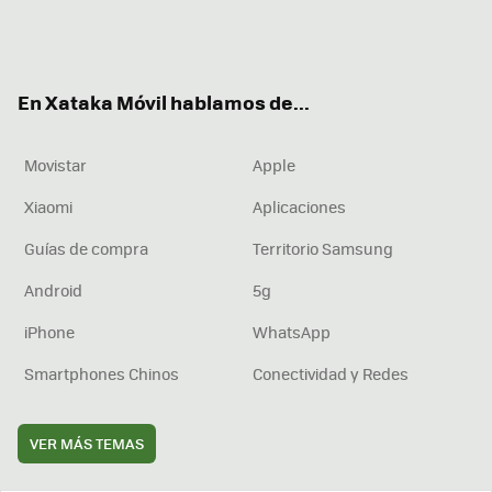
Twit
Fac
You
Inst
RSS
Flip
ter
ebo
tub
agr
boa
ok
e
am
rd
En Xataka Móvil hablamos de...
Movistar
Apple
Xiaomi
Aplicaciones
Guías de compra
Territorio Samsung
Android
5g
iPhone
WhatsApp
Smartphones Chinos
Conectividad y Redes
VER MÁS TEMAS