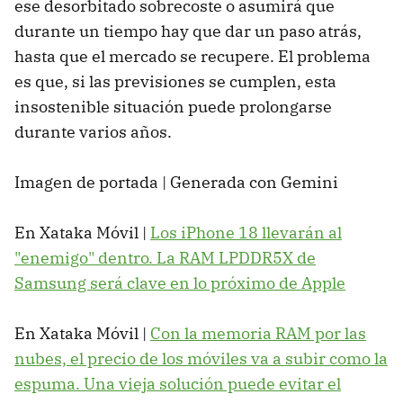
ese desorbitado sobrecoste o asumirá que
durante un tiempo hay que dar un paso atrás,
hasta que el mercado se recupere. El problema
es que, si las previsiones se cumplen, esta
insostenible situación puede prolongarse
durante varios años.
Imagen de portada | Generada con Gemini
En Xataka Móvil |
Los iPhone 18 llevarán al
"enemigo" dentro. La RAM LPDDR5X de
Samsung será clave en lo próximo de Apple
En Xataka Móvil |
Con la memoria RAM por las
nubes, el precio de los móviles va a subir como la
espuma. Una vieja solución puede evitar el