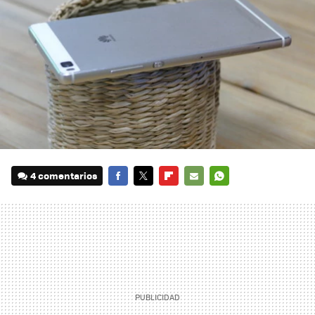
4 comentarios
FACEBOOK
TWITTER
FLIPBOARD
E-
WHATSAPP
MAIL