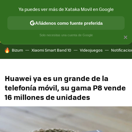
Ya puedes ver más de Xataka Movil en Google
CONECTIVIDAD
MÓVIL Y SOCIEDAD
APLICACIONES
COM
Añádenos como fuente preferida
Solo necesitas una cuenta de Google
×
HOY SE HABLA DE
Bizum
Xiaomi Smart Band 10
Videojuegos
Notificaci
Huawei ya es un grande de la
telefonía móvil, su gama P8 vende
16 millones de unidades