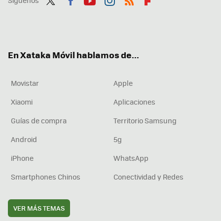
Síguenos
Twit
Fac
You
Inst
RSS
Flip
ter
ebo
tub
agr
boa
ok
e
am
rd
En Xataka Móvil hablamos de...
Movistar
Apple
Xiaomi
Aplicaciones
Guías de compra
Territorio Samsung
Android
5g
iPhone
WhatsApp
Smartphones Chinos
Conectividad y Redes
VER MÁS TEMAS