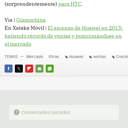
(sorprendentemente)
para HTC
.
Vía |
Gizmochina
En Xataka Móvil |
El ascenso de Huawei en 2015:
batiendo récords de ventas y posicionándose en
el mercado
TEMAS
Mercado
Otras
Huawei
ventas
Creci
FACEBOOK
TWITTER
FLIPBOARD
E-
WHATSAPP
MAIL
Comentarios cerrados