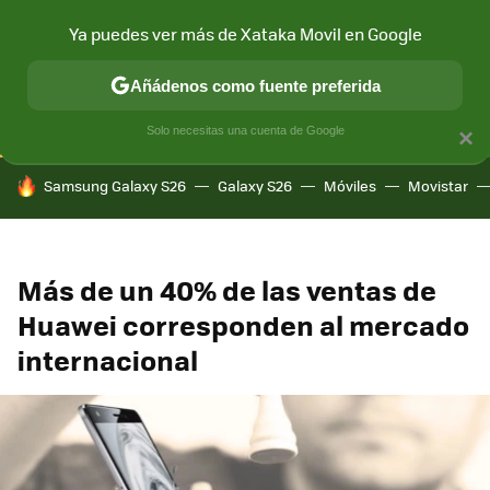
Ya puedes ver más de Xataka Movil en Google
CONECTIVIDAD
MÓVIL Y SOCIEDAD
APLICACIONES
COM
Añádenos como fuente preferida
Solo necesitas una cuenta de Google
×
HOY SE HABLA DE
Samsung Galaxy S26
Galaxy S26
Móviles
Movistar
Más de un 40% de las ventas de
Huawei corresponden al mercado
internacional