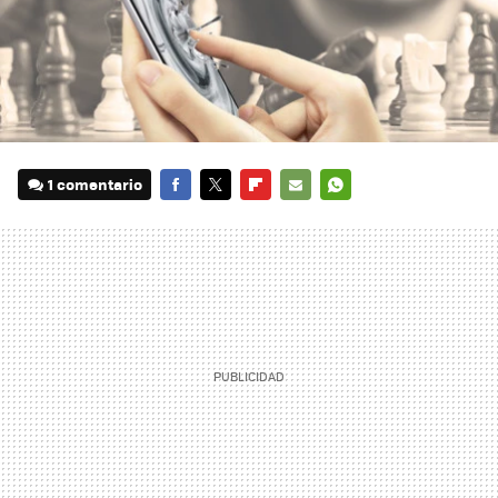
1 comentario
FACEBOOK
TWITTER
FLIPBOARD
E-
WHATSAPP
MAIL