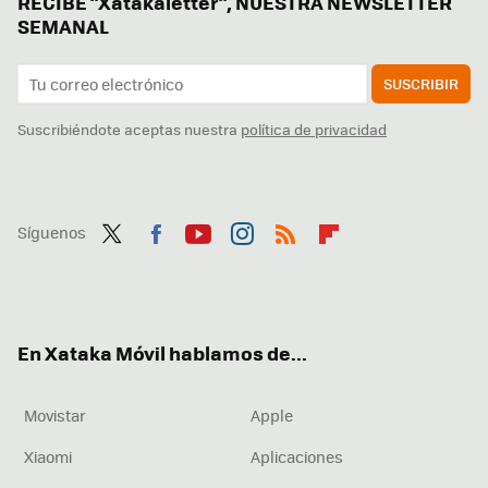
RECIBE "Xatakaletter", NUESTRA NEWSLETTER
SEMANAL
SUSCRIBIR
Suscribiéndote aceptas nuestra
política de privacidad
Síguenos
Twit
Fac
You
Inst
RSS
Flip
ter
ebo
tub
agr
boa
ok
e
am
rd
En Xataka Móvil hablamos de...
Movistar
Apple
Xiaomi
Aplicaciones