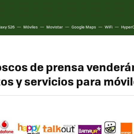
laxy S26
Móviles
Movistar
Google Maps
WiFi
Hyper
oscos de prensa venderá
os y servicios para móvi