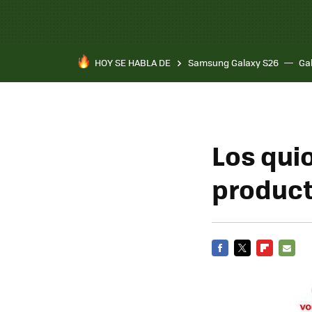
HOY SE HABLA DE
Samsung Galaxy S26
Ga
Los qui
product
FACEBOOK
TWITTER
FLIPBOARD
E-
MAIL