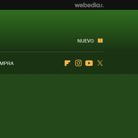
NUEVO
OMPRA
Flipboard
Instagram
Youtube
Twitter