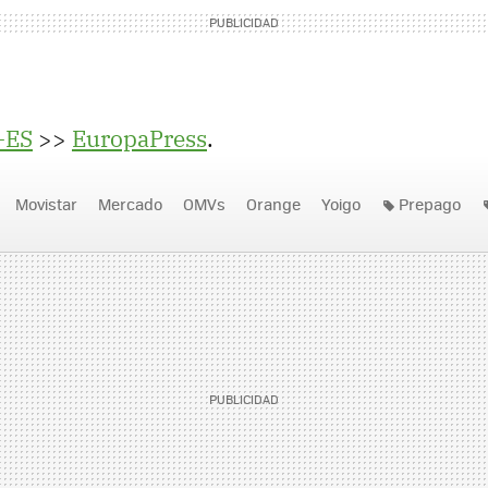
-ES
>>
EuropaPress
.
Movistar
Mercado
OMVs
Orange
Yoigo
Prepago
s de prensa