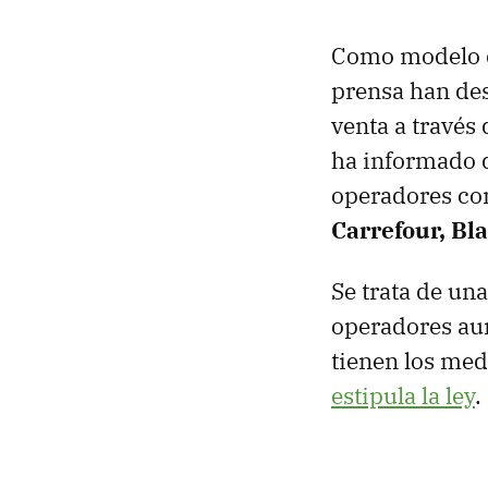
Como modelo d
prensa han de
venta a travé
ha informado q
operadores c
Carrefour, Bl
Se trata de un
operadores aun
tienen los me
estipula la ley
.