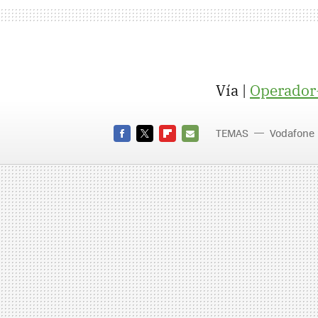
Vía |
Operador
TEMAS
Vodafone
quiosco
FACEBOOK
TWITTER
FLIPBOARD
E-
MAIL