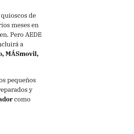
 quioscos de
rios meses en
ien. Pero AEDE
cluirá a
yo, MÁSmovil,
 los pequeños
reparados y
ador
como