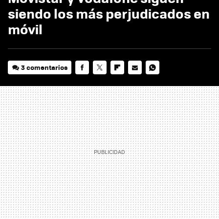
siendo los más perjudicados en
móvil
3 comentarios
FACEBOOK
TWITTER
FLIPBOARD
E-
WHATSAPP
MAIL