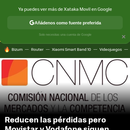
Ya puedes ver más de Xataka Movil en Google
CONECTIVIDAD
MÓVIL Y SOCIEDAD
APLICACIONES
COM
Añádenos como fuente preferida
Solo necesitas una cuenta de Google
×
HOY SE HABLA DE
Bizum
Router
Xiaomi Smart Band 10
Videojuegos
Reducen las pérdidas pero
Movistar y Vodafone siguen