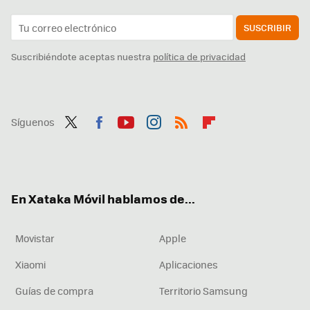
SUSCRIBIR
Suscribiéndote aceptas nuestra
política de privacidad
Síguenos
Twit
Fac
You
Inst
RSS
Flip
ter
ebo
tub
agr
boa
ok
e
am
rd
En Xataka Móvil hablamos de...
Movistar
Apple
Xiaomi
Aplicaciones
Guías de compra
Territorio Samsung