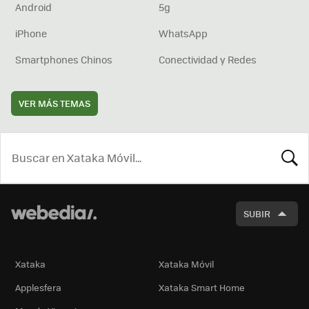
Android
5g
iPhone
WhatsApp
Smartphones Chinos
Conectividad y Redes
VER MÁS TEMAS
BUSCA
SUBIR
Xataka
Xataka Móvil
Applesfera
Xataka Smart Home