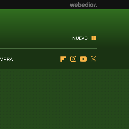
NUEVO
OMPRA
Flipboard
Instagram
Youtube
Twitter