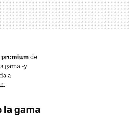
 premium
de
ta gama -y
da a
n.
e la gama