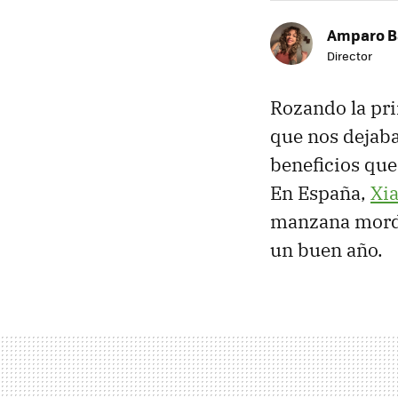
Amparo B
Director
Rozando la pr
que nos dejab
beneficios qu
En España,
Xia
manzana mordi
un buen año.