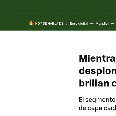
HOY SE HABLA DE
Euro digital
Mundial
Pixel 10a
Mientra
desplo
brillan
El segmento
de capa caí