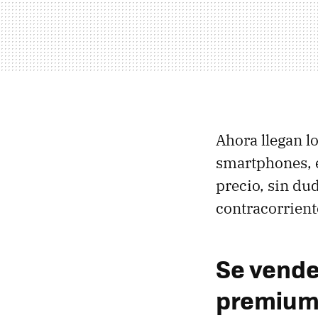
Ahora llegan l
smartphones, es
precio, sin du
contracorrient
Se vende
premiu