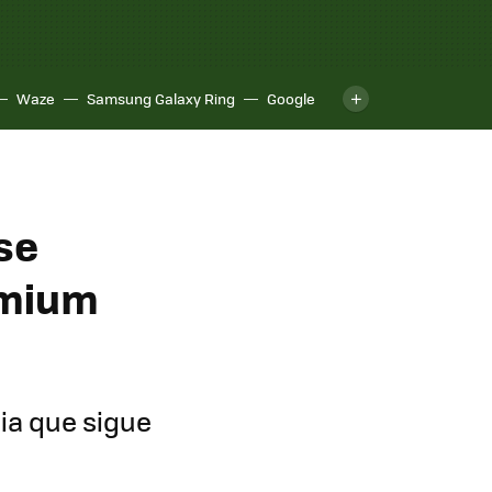
Waze
Samsung Galaxy Ring
Google
se
emium
ia que sigue