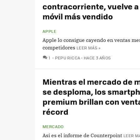
contracorriente, vuelve a 
móvil más vendido
APPLE
Apple lo consigue cayendo en ventas me
competidores
LEER MÁS »
COMENTARIOS
1
PEPU RICCA
HACE 3 AÑOS
Mientras el mercado de m
se desploma, los smartp
premium brillan con vent
récord
MERCADO
Así es el informe de Counterpoint
LEER M