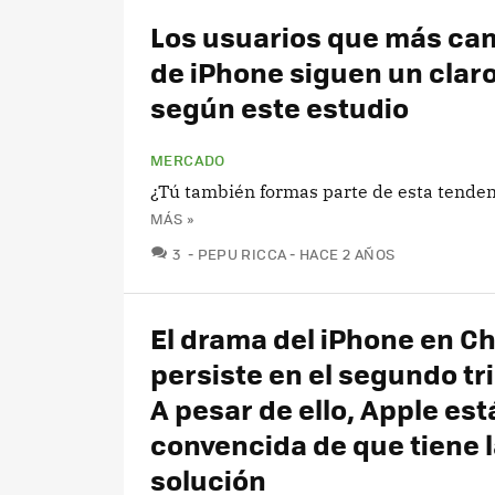
Los usuarios que más ca
de iPhone siguen un clar
según este estudio
MERCADO
¿Tú también formas parte de esta tenden
MÁS »
COMENTARIOS
3
PEPU RICCA
HACE 2 AÑOS
El drama del iPhone en C
persiste en el segundo tr
A pesar de ello, Apple est
convencida de que tiene 
solución