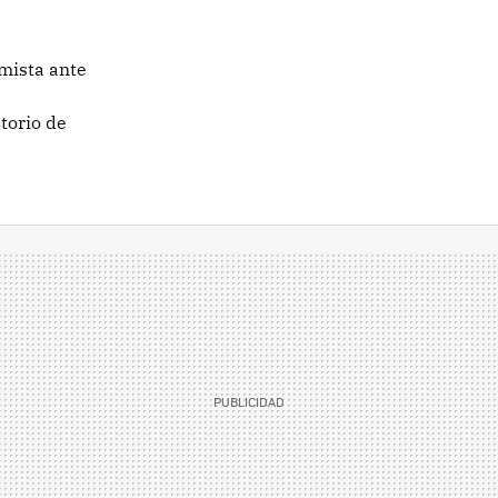
mista ante
a
torio de