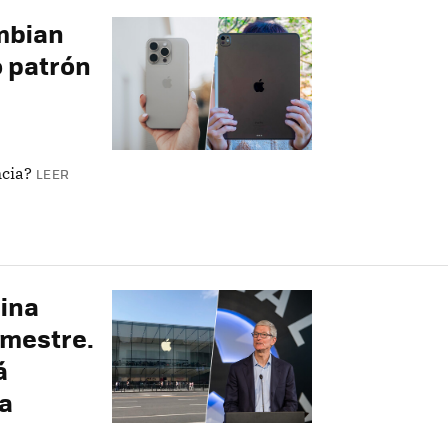
mbian
o patrón
cia?
LEER
hina
imestre.
á
la