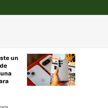
iste un
 de
 una
ara
estia