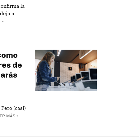
confirma la
 deja a
 »
 como
eres de
iarás
Pero (casi)
ER MÁS »