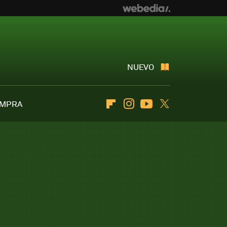
NUEVO
OMPRA
Flipboard
Instagram
Youtube
Twitter