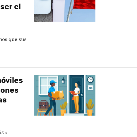
ser el
nos que sus
óviles
hones
as
ÁS »