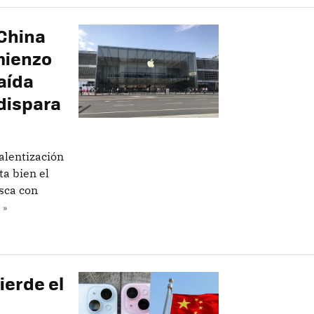
 China
mienzo
aída
dispara
ralentización
ta bien el
sca con
 »
ierde el