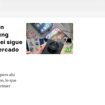
en
ung
ei sigue
mercado
 pero ahí
o, lo que
primer