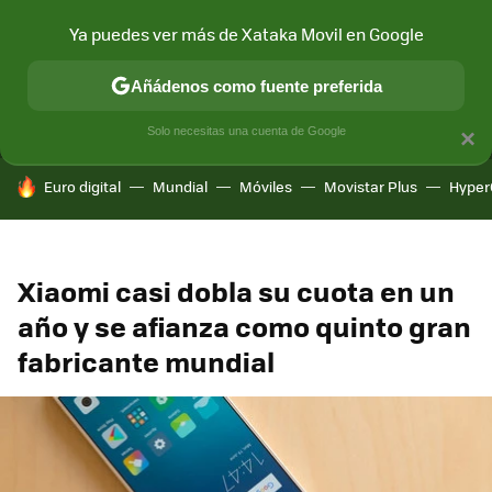
Ya puedes ver más de Xataka Movil en Google
MENÚ
NUEVO
Añádenos como fuente preferida
CONECTIVIDAD
MÓVIL Y SOCIEDAD
APLICACIONES
COM
Solo necesitas una cuenta de Google
×
HOY SE HABLA DE
Euro digital
Mundial
Móviles
Movistar Plus
Hyper
Xiaomi casi dobla su cuota en un
año y se afianza como quinto gran
fabricante mundial