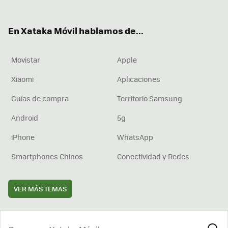
ter
ebo
tub
agr
boa
ok
e
am
rd
En Xataka Móvil hablamos de...
Movistar
Apple
Xiaomi
Aplicaciones
Guías de compra
Territorio Samsung
Android
5g
iPhone
WhatsApp
Smartphones Chinos
Conectividad y Redes
VER MÁS TEMAS