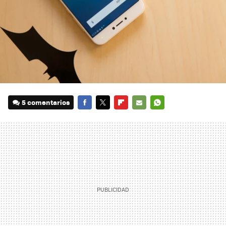
5 comentarios
FACEBOOK
TWITTER
FLIPBOARD
E-
WHATSAPP
MAIL