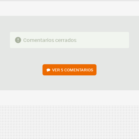
FACEBOOK
TWITTER
FLIPBOARD
E-
WHATSAPP
MAIL
Comentarios cerrados
VER
5 COMENTARIOS