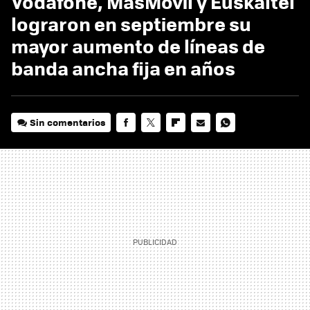
Vodafone, MásMóvil y Euskaltel
lograron en septiembre su
mayor aumento de líneas de
banda ancha fija en años
Sin comentarios
FACEBOOK
TWITTER
FLIPBOARD
E-
WHATSAPP
MAIL