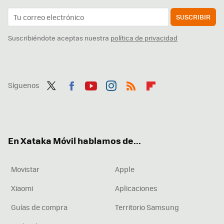
SUSCRIBIR
Suscribiéndote aceptas nuestra
política de privacidad
Síguenos
Twit
Fac
You
Inst
RSS
Flip
ter
ebo
tub
agr
boa
ok
e
am
rd
En Xataka Móvil hablamos de...
Movistar
Apple
Xiaomi
Aplicaciones
Guías de compra
Territorio Samsung