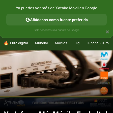
Ya puedes ver más de Xataka Movil en Google
CONECTIVIDAD
MÓVIL Y SOCIEDAD
APLICACIONES
COM
Añádenos como fuente preferida
Solo necesitas una cuenta de Google
×
HOY SE HABLA DE
Euro digital
Mundial
Móviles
Digi
iPhone 18 Pro