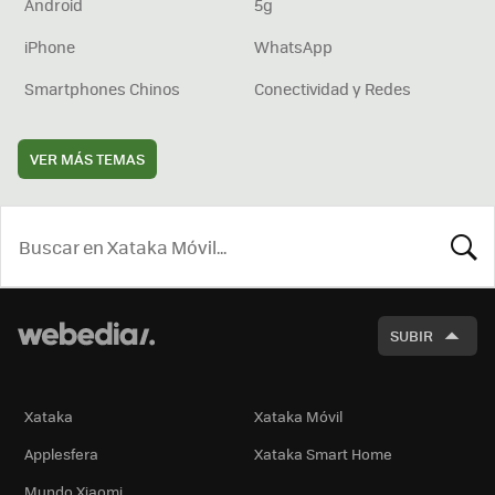
Android
5g
iPhone
WhatsApp
Smartphones Chinos
Conectividad y Redes
VER MÁS TEMAS
BUSCA
SUBIR
Xataka
Xataka Móvil
Applesfera
Xataka Smart Home
Mundo Xiaomi