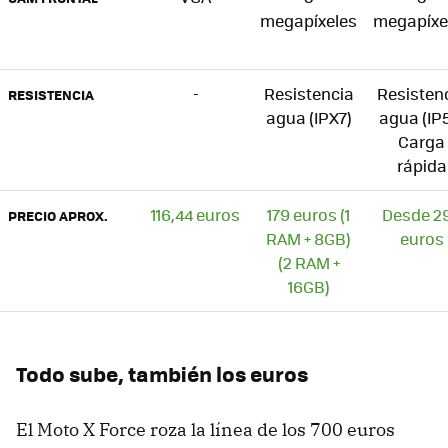
megapíxeles
megapíxe
-
Resistencia
Resisten
RESISTENCIA
agua (IPX7)
agua (IP
Carga
rápida
116,44 euros
179 euros (1
Desde 2
PRECIO APROX.
RAM + 8GB)
euros
(2 RAM +
16GB)
Todo sube, también los euros
El Moto X Force roza la línea de los 700 euros