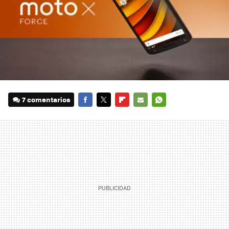
7 comentarios
FACEBOOK
TWITTER
FLIPBOARD
E-
WHATSAPP
MAIL