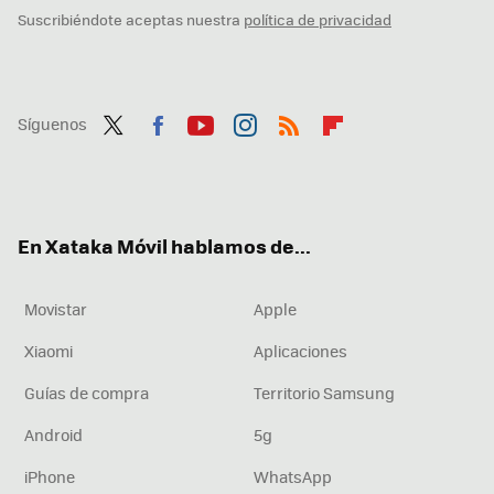
Suscribiéndote aceptas nuestra
política de privacidad
Síguenos
Twit
Fac
You
Inst
RSS
Flip
ter
ebo
tub
agr
boa
ok
e
am
rd
En Xataka Móvil hablamos de...
Movistar
Apple
Xiaomi
Aplicaciones
Guías de compra
Territorio Samsung
Android
5g
iPhone
WhatsApp