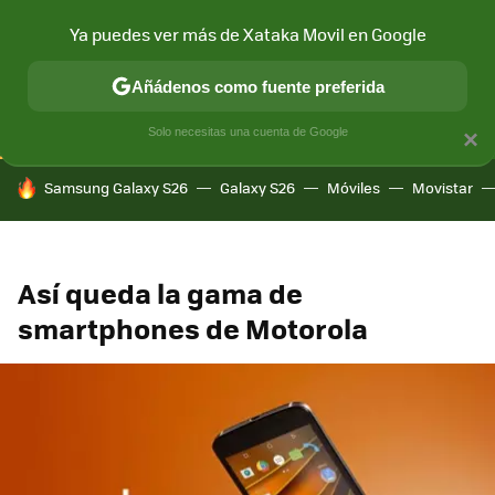
Ya puedes ver más de Xataka Movil en Google
CONECTIVIDAD
MÓVIL Y SOCIEDAD
APLICACIONES
COM
Añádenos como fuente preferida
Solo necesitas una cuenta de Google
×
HOY SE HABLA DE
Samsung Galaxy S26
Galaxy S26
Móviles
Movistar
Así queda la gama de
smartphones de Motorola