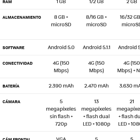
1 GB
1/2 GB
2 GB
RAM
8 GB +
8/16 GB +
16/32 GB
ALMACENAMIENTO
microSD
microSD
microS
Android 5.0
Android 5.1.1
Android 5.
SOFTWARE
4G (150
4G (150
4G (150
CONECTIVIDAD
Mbps)
Mbps)
Mbps) + 
2.390 mAh
2.470 mAh
3.630 m
BATERÍA
5
13
21
CÁMARA
megapíxeles
megapíxeles
megapíxe
sin flash +
+ flash dual
+ flash d
720p
LED + 1080p
LED + 10
VGA
5
5
CÁM FRONTAL