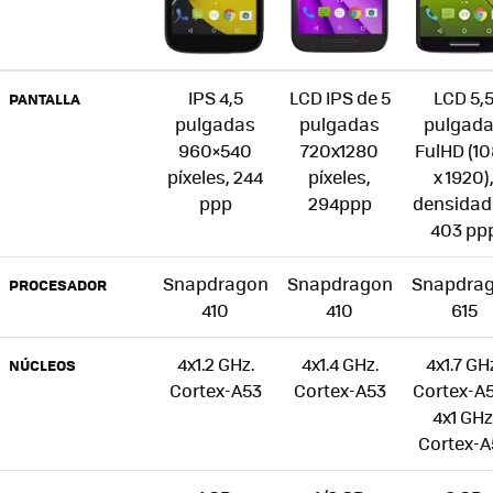
IPS 4,5
LCD IPS de 5
LCD 5,
PANTALLA
pulgadas
pulgadas
pulgad
960×540
720x1280
FulHD (1
píxeles, 244
píxeles,
x 1920)
ppp
294ppp
densidad
403 pp
Snapdragon
Snapdragon
Snapdra
PROCESADOR
410
410
615
4x1.2 GHz.
4x1.4 GHz.
4x1.7 GH
NÚCLEOS
Cortex-A53
Cortex-A53
Cortex-A5
4x1 GHz
Cortex-A