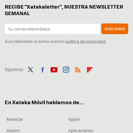
RECIBE "Xatakaletter", NUESTRA NEWSLETTER
SEMANAL
SUSCRIBIR
Suscribiéndote aceptas nuestra
política de privacidad
Síguenos
Twit
Fac
You
Inst
RSS
Flip
ter
ebo
tub
agr
boa
ok
e
am
rd
En Xataka Móvil hablamos de...
Movistar
Apple
Xiaomi
Aplicaciones