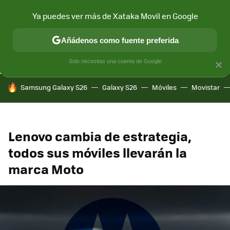
Ya puedes ver más de Xataka Movil en Google
CONECTIVIDAD
MÓVIL Y SOCIEDAD
APLICACIONES
COM
Añádenos como fuente preferida
Solo necesitas una cuenta de Google
×
HOY SE HABLA DE
Samsung Galaxy S26
Galaxy S26
Móviles
Movistar
Lenovo cambia de estrategia,
todos sus móviles llevarán la
marca Moto