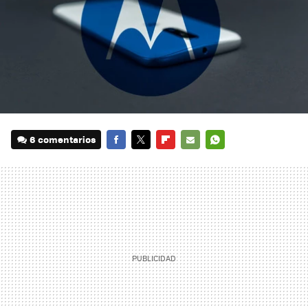
6 comentarios
FACEBOOK
TWITTER
FLIPBOARD
E-
WHATSAPP
MAIL