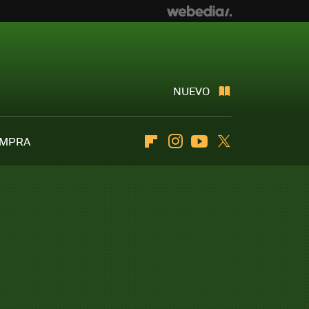
NUEVO
OMPRA
Flipboard
Instagram
Youtube
Twitter