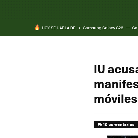
HOY SE HABLA DE
Samsung Galaxy S26
Ga
IU acusa
manifes
móviles
10 comentarios