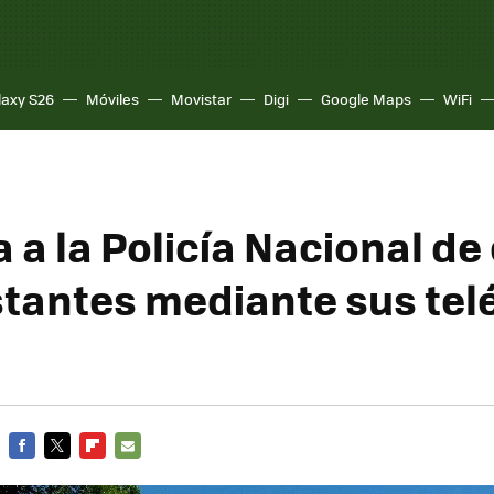
laxy S26
Móviles
Movistar
Digi
Google Maps
WiFi
 a la Policía Nacional de
tantes mediante sus tel
FACEBOOK
TWITTER
FLIPBOARD
E-