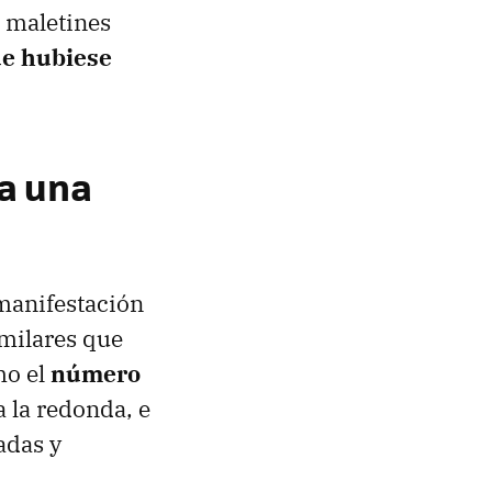
s maletines
ue hubiese
 a una
 manifestación
imilares que
mo el
número
a la redonda, e
adas y