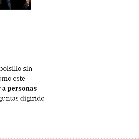
olsillo sin
como este
r a personas
guntas digirido