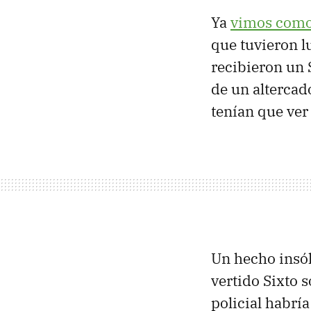
Ya
vimos como
que tuvieron l
recibieron un 
de un altercad
tenían que ver 
Un hecho insól
vertido Sixto s
policial habrí