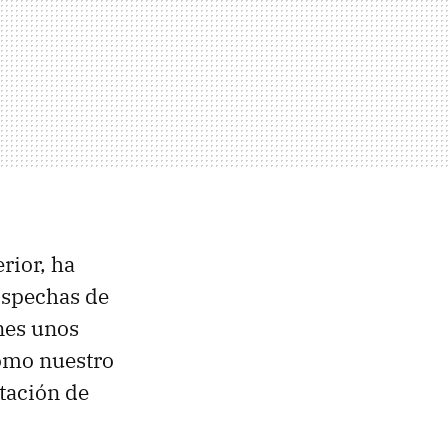
rior, ha
ospechas de
nes unos
omo nuestro
ptación de