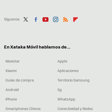
Síguenos
Twit
Fac
You
Inst
RSS
Flip
ter
ebo
tub
agr
boa
ok
e
am
rd
En Xataka Móvil hablamos de...
Movistar
Apple
Xiaomi
Aplicaciones
Guías de compra
Territorio Samsung
Android
5g
iPhone
WhatsApp
Smartphones Chinos
Conectividad y Redes