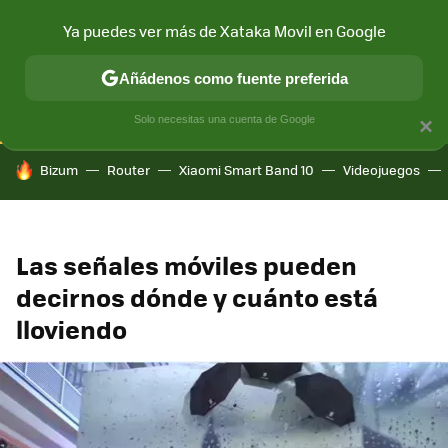
Ya puedes ver más de Xataka Movil en Google
CONECTIVIDAD
MÓVIL Y SOCIEDAD
APLICACIONES
COM
Añádenos como fuente preferida
Solo necesitas una cuenta de Google
×
HOY SE HABLA DE
Bizum
Router
Xiaomi Smart Band 10
Videojuegos
Las señales móviles pueden
decirnos dónde y cuánto está
lloviendo