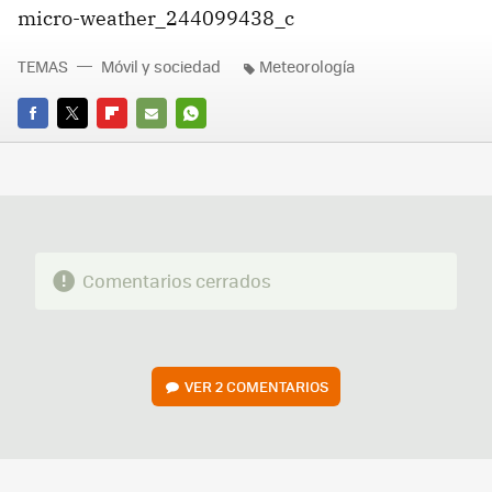
micro-weather_244099438_c
TEMAS
Móvil y sociedad
Meteorología
FACEBOOK
TWITTER
FLIPBOARD
E-
WHATSAPP
MAIL
Comentarios cerrados
VER
2 COMENTARIOS