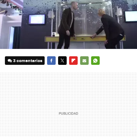
3 comentarios
FACEBOOK
TWITTER
FLIPBOARD
E-
WHATSAPP
MAIL