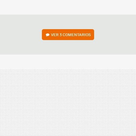
FACEBOOK
TWITTER
FLIPBOARD
E-
WHATSAPP
MAIL
VER
3 COMENTARIOS