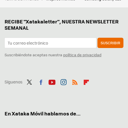
RECIBE "Xatakaletter", NUESTRA NEWSLETTER
SEMANAL
SUSCRIBIR
Suscribiéndote aceptas nuestra
política de privacidad
Síguenos
Twit
Fac
You
Inst
RSS
Flip
ter
ebo
tub
agr
boa
ok
e
am
rd
En Xataka Móvil hablamos de...