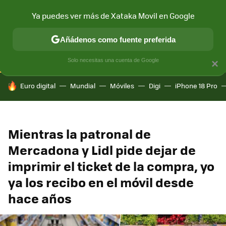
Ya puedes ver más de Xataka Movil en Google
CONECTIVIDAD
MÓVIL Y SOCIEDAD
APLICACIONES
COM
Añádenos como fuente preferida
Solo necesitas una cuenta de Google
×
HOY SE HABLA DE
Euro digital
Mundial
Móviles
Digi
iPhone 18 Pro
Mientras la patronal de
Mercadona y Lidl pide dejar de
imprimir el ticket de la compra, yo
ya los recibo en el móvil desde
hace años