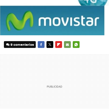
9 comentarios
FACEBOOK
TWITTER
FLIPBOARD
E-
WHATSAPP
MAIL