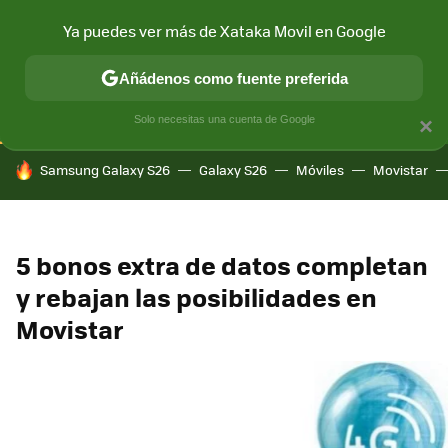
Ya puedes ver más de Xataka Movil en Google
CONECTIVIDAD
MÓVIL Y SOCIEDAD
APLICACIONES
COM
Añádenos como fuente preferida
Solo necesitas una cuenta de Google
×
HOY SE HABLA DE
Samsung Galaxy S26
Galaxy S26
Móviles
Movistar
5 bonos extra de datos completan
y rebajan las posibilidades en
Movistar