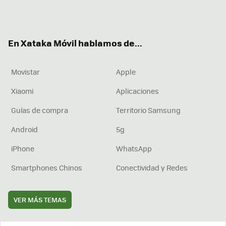
Twit
Fac
You
Inst
RSS
Flip
ter
ebo
tub
agr
boa
ok
e
am
rd
En Xataka Móvil hablamos de...
Movistar
Apple
Xiaomi
Aplicaciones
Guías de compra
Territorio Samsung
Android
5g
iPhone
WhatsApp
Smartphones Chinos
Conectividad y Redes
VER MÁS TEMAS