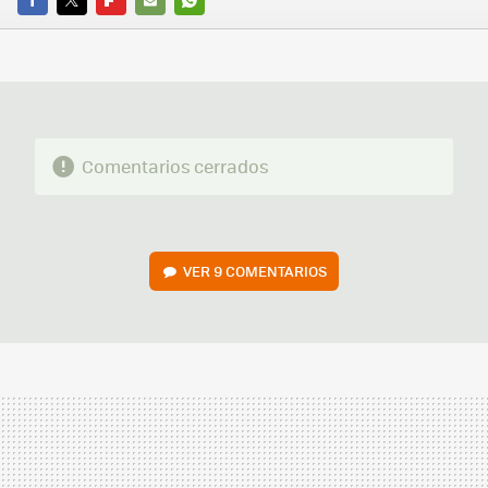
FACEBOOK
TWITTER
FLIPBOARD
E-
WHATSAPP
MAIL
Comentarios cerrados
VER
9 COMENTARIOS