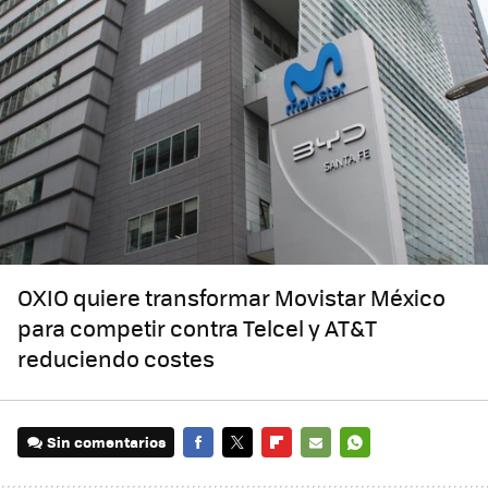
OXIO quiere transformar Movistar México
para competir contra Telcel y AT&T
reduciendo costes
Sin comentarios
FACEBOOK
TWITTER
FLIPBOARD
E-
WHATSAPP