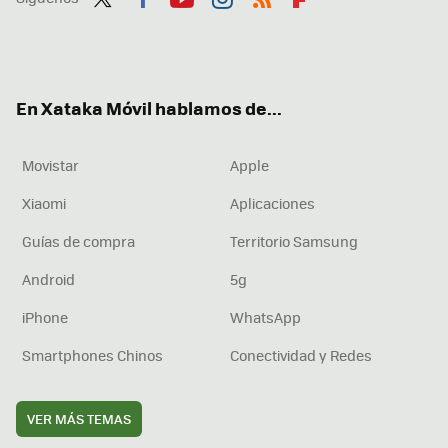
Twit
Fac
You
Inst
RSS
Flip
ter
ebo
tub
agr
boa
ok
e
am
rd
En Xataka Móvil hablamos de...
Movistar
Apple
Xiaomi
Aplicaciones
Guías de compra
Territorio Samsung
Android
5g
iPhone
WhatsApp
Smartphones Chinos
Conectividad y Redes
VER MÁS TEMAS