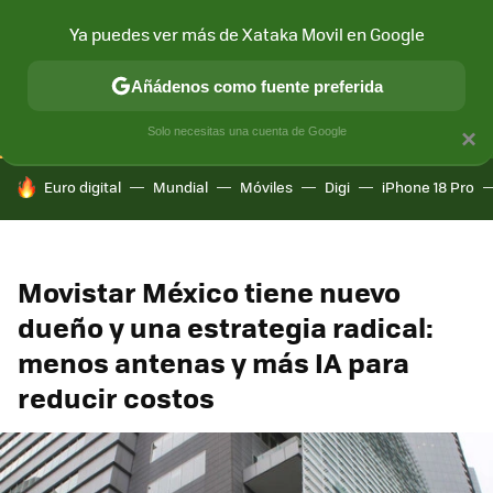
Ya puedes ver más de Xataka Movil en Google
CONECTIVIDAD
MÓVIL Y SOCIEDAD
APLICACIONES
COM
Añádenos como fuente preferida
Solo necesitas una cuenta de Google
×
HOY SE HABLA DE
Euro digital
Mundial
Móviles
Digi
iPhone 18 Pro
Movistar México tiene nuevo
dueño y una estrategia radical:
menos antenas y más IA para
reducir costos