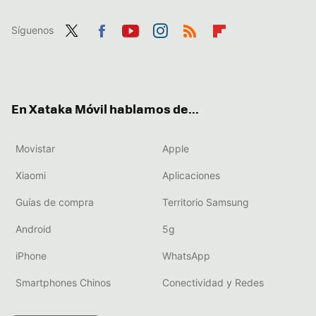
Síguenos
Twit
Fac
You
Inst
RSS
Flip
ter
ebo
tub
agr
boa
ok
e
am
rd
En Xataka Móvil hablamos de...
Movistar
Apple
Xiaomi
Aplicaciones
Guías de compra
Territorio Samsung
Android
5g
iPhone
WhatsApp
Smartphones Chinos
Conectividad y Redes