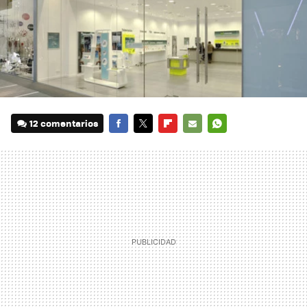
12 comentarios
FACEBOOK
TWITTER
FLIPBOARD
E-
WHATSAPP
MAIL