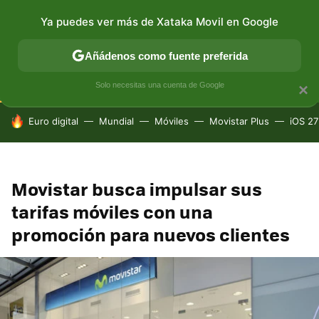
Ya puedes ver más de Xataka Movil en Google
CONECTIVIDAD
MÓVIL Y SOCIEDAD
APLICACIONES
Añádenos como fuente preferida
Solo necesitas una cuenta de Google
×
HOY SE HABLA DE
Euro digital
Mundial
Móviles
Movistar Plus
iOS 27
Movistar busca impulsar sus
tarifas móviles con una
promoción para nuevos clientes