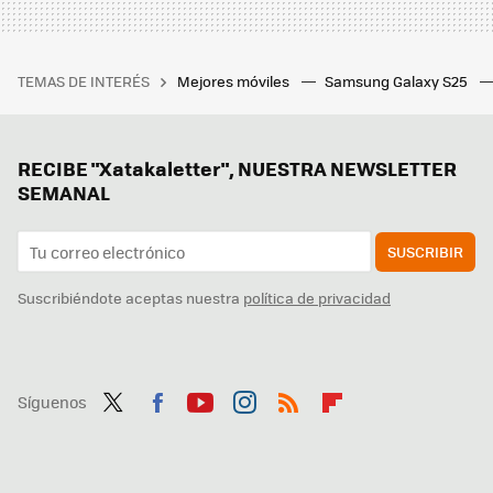
TEMAS DE INTERÉS
Mejores móviles
Samsung Galaxy S25
RECIBE "Xatakaletter", NUESTRA NEWSLETTER
SEMANAL
SUSCRIBIR
Suscribiéndote aceptas nuestra
política de privacidad
Síguenos
Twit
Fac
You
Inst
RSS
Flip
ter
ebo
tub
agr
boa