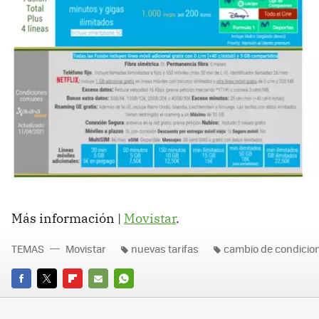
Más información |
Movistar
.
TEMAS
Movistar
nuevas tarifas
cambio de condicio
FACEBOOK
TWITTER
FLIPBOARD
E-
WHATSAPP
MAIL