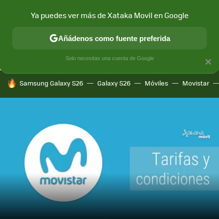
Ya puedes ver más de Xataka Movil en Google
CONECTIVIDAD
MÓVIL Y SOCIEDAD
APLICACIONES
COM
Añádenos como fuente preferida
Solo necesitas una cuenta de Google
×
HOY SE HABLA DE
Samsung Galaxy S26
Galaxy S26
Móviles
Movistar