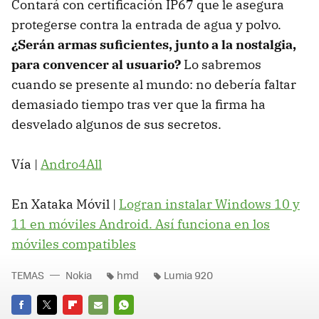
Contará con certificación IP67 que le asegura
protegerse contra la entrada de agua y polvo.
¿Serán armas suficientes, junto a la nostalgia,
para convencer al usuario?
Lo sabremos
cuando se presente al mundo: no debería faltar
demasiado tiempo tras ver que la firma ha
desvelado algunos de sus secretos.
Vía |
Andro4All
En Xataka Móvil |
Logran instalar Windows 10 y
11 en móviles Android. Así funciona en los
móviles compatibles
TEMAS
Nokia
hmd
Lumia 920