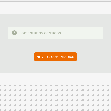
FACEBOOK
TWITTER
FLIPBOARD
E-
WHATSAPP
MAIL
Comentarios cerrados
VER
2 COMENTARIOS