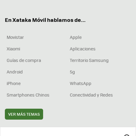
ter
ebo
tub
agr
boa
ok
e
am
rd
En Xataka Móvil hablamos de...
Movistar
Apple
Xiaomi
Aplicaciones
Guías de compra
Territorio Samsung
Android
5g
iPhone
WhatsApp
Smartphones Chinos
Conectividad y Redes
VER MÁS TEMAS