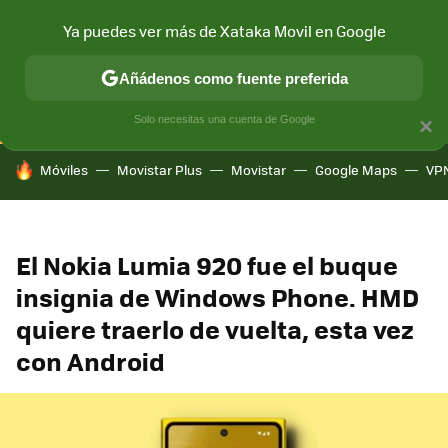
Ya puedes ver más de Xataka Movil en Google
CONECTIVIDAD
MÓVIL Y SOCIEDAD
APLICACIONES
COM
Añádenos como fuente preferida
Solo necesitas una cuenta de Google
×
HOY SE HABLA DE
Móviles
Movistar Plus
Movistar
Google Maps
VP
El Nokia Lumia 920 fue el buque
insignia de Windows Phone. HMD
quiere traerlo de vuelta, esta vez
con Android