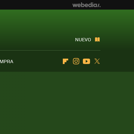
NUEVO
OMPRA
Flipboard
Instagram
Youtube
Twitter