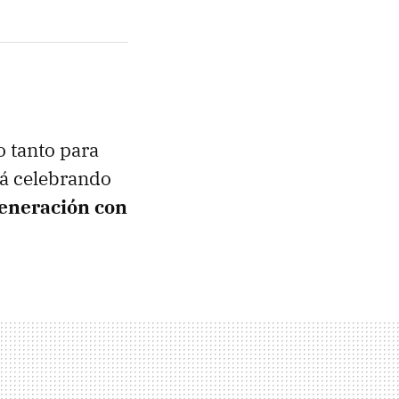
o tanto para
tá celebrando
generación con