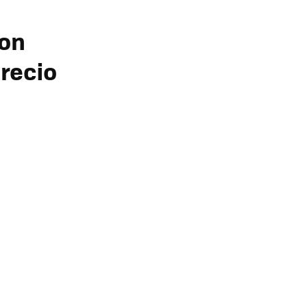
con
recio