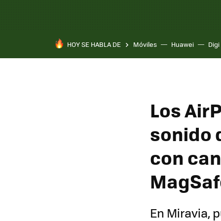
HOY SE HABLA DE
Móviles
Huawei
Digi
Los Air
sonido 
con can
MagSaf
En Miravia, 