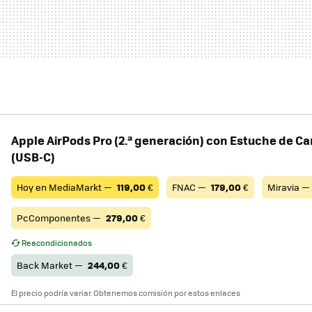
Apple AirPods Pro (2.ª generación) con Estuche de C
(USB‑C) ​​​​​​​
Hoy en MediaMarkt —
119,00
€
FNAC —
179,00
€
Miravia —
PcComponentes —
279,00
€
Reacondicionados
Back Market —
244,00
€
El precio podría variar. Obtenemos comisión por estos enlaces