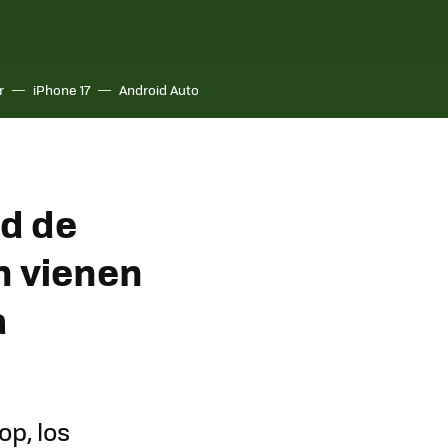
r
iPhone 17
Android Auto
ad de
n vienen
a
op, los