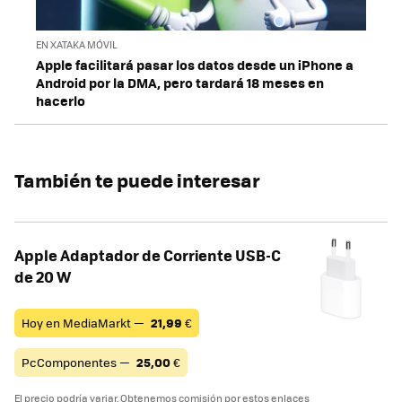
EN XATAKA MÓVIL
Apple facilitará pasar los datos desde un iPhone a
Android por la DMA, pero tardará 18 meses en
hacerlo
También te puede interesar
Apple Adaptador de Corriente USB-C
de 20 W
Hoy en MediaMarkt —
21,99
€
PcComponentes —
25,00
€
El precio podría variar. Obtenemos comisión por estos enlaces