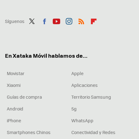
Síguenos
Twit
Fac
You
Inst
RSS
Flip
ter
ebo
tub
agr
boa
ok
e
am
rd
En Xataka Móvil hablamos de...
Movistar
Apple
Xiaomi
Aplicaciones
Guías de compra
Territorio Samsung
Android
5g
iPhone
WhatsApp
Smartphones Chinos
Conectividad y Redes