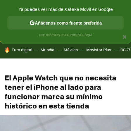
Ya puedes ver más de Xataka Movil en Google
CONECTIVIDAD
MÓVIL Y SOCIEDAD
APLICACIONES
COM
Añádenos como fuente preferida
Solo necesitas una cuenta de Google
×
HOY SE HABLA DE
Euro digital
Mundial
Móviles
Movistar Plus
iOS 27
El Apple Watch que no necesita
tener el iPhone al lado para
funcionar marca su mínimo
histórico en esta tienda