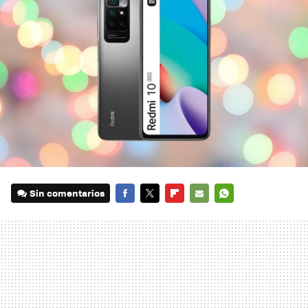
Sin comentarios
FACEBOOK
TWITTER
FLIPBOARD
E-
WHATSAPP
MAIL