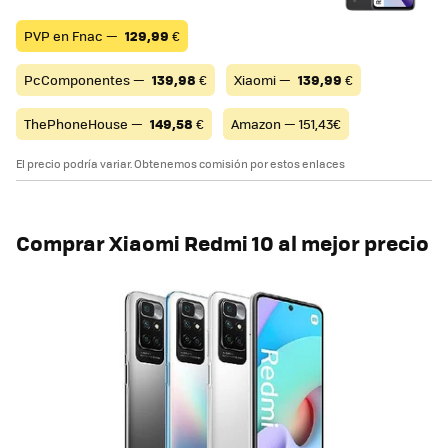
PVP en Fnac —
129,99
€
PcComponentes —
139,98
€
Xiaomi —
139,99
€
ThePhoneHouse —
149,58
€
Amazon — 151,43€
El precio podría variar. Obtenemos comisión por estos enlaces
Comprar Xiaomi Redmi 10 al mejor precio