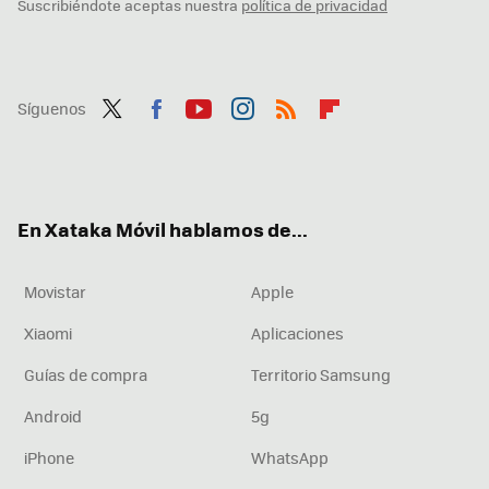
Suscribiéndote aceptas nuestra
política de privacidad
Síguenos
Twit
Fac
You
Inst
RSS
Flip
ter
ebo
tub
agr
boa
ok
e
am
rd
En Xataka Móvil hablamos de...
Movistar
Apple
Xiaomi
Aplicaciones
Guías de compra
Territorio Samsung
Android
5g
iPhone
WhatsApp