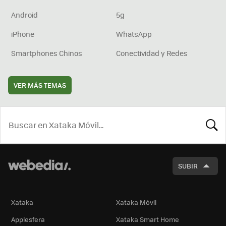
Android
5g
iPhone
WhatsApp
Smartphones Chinos
Conectividad y Redes
VER MÁS TEMAS
BUSCA
SUBIR
Xataka
Xataka Móvil
Applesfera
Xataka Smart Home