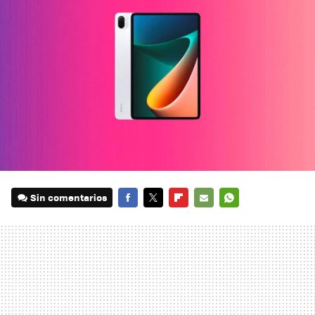
Sin comentarios
FACEBOOK
TWITTER
FLIPBOARD
E-
WHATSAPP
MAIL