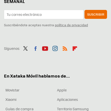
SEMANAL
SUSCRIBIR
Suscribiéndote aceptas nuestra
política de privacidad
Síguenos
Twit
Fac
You
Inst
RSS
Flip
ter
ebo
tub
agr
boa
ok
e
am
rd
En Xataka Móvil hablamos de...
Movistar
Apple
Xiaomi
Aplicaciones
Guías de compra
Territorio Samsung