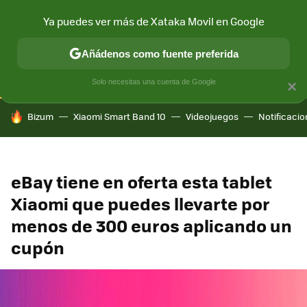
Ya puedes ver más de Xataka Movil en Google
CONECTIVIDAD
MÓVIL Y SOCIEDAD
APLICACIONES
COM
Añádenos como fuente preferida
Solo necesitas una cuenta de Google
×
HOY SE HABLA DE
Bizum
Xiaomi Smart Band 10
Videojuegos
Notificaci
eBay tiene en oferta esta tablet
Xiaomi que puedes llevarte por
menos de 300 euros aplicando un
cupón