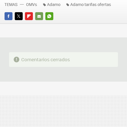
TEMAS
OMVs
Adamo
Adamo tarifas ofertas
FACEBOOK
TWITTER
FLIPBOARD
E-
WHATSAPP
MAIL
Comentarios cerrados