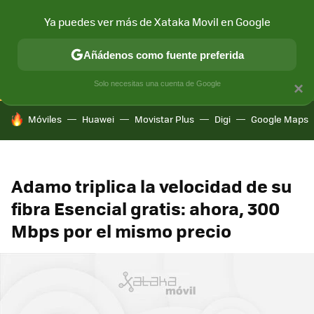
Ya puedes ver más de Xataka Movil en Google
CONECTIVIDAD
MÓVIL Y SOCIEDAD
APLICACIONES
COM
Añádenos como fuente preferida
Solo necesitas una cuenta de Google
×
HOY SE HABLA DE
Móviles
Huawei
Movistar Plus
Digi
Google Maps
Adamo triplica la velocidad de su
fibra Esencial gratis: ahora, 300
Mbps por el mismo precio