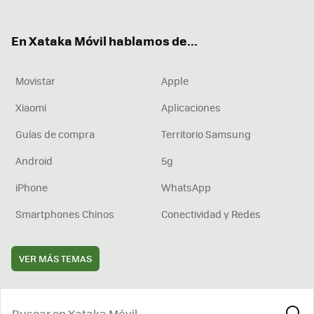
ter
ebo
tub
agr
boa
ok
e
am
rd
En Xataka Móvil hablamos de...
Movistar
Apple
Xiaomi
Aplicaciones
Guías de compra
Territorio Samsung
Android
5g
iPhone
WhatsApp
Smartphones Chinos
Conectividad y Redes
VER MÁS TEMAS