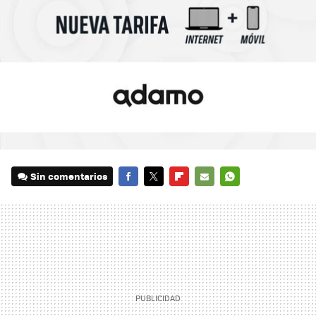
Sin comentarios
FACEBOOK
TWITTER
FLIPBOARD
E-
WHATSAPP
MAIL