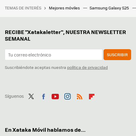
TEMAS DE INTERÉS
Mejores móviles
Samsung Galaxy S25
RECIBE "Xatakaletter", NUESTRA NEWSLETTER
SEMANAL
SUSCRIBIR
Suscribiéndote aceptas nuestra
política de privacidad
Síguenos
Twit
Fac
You
Inst
RSS
Flip
ter
ebo
tub
agr
boa
ok
e
am
rd
En Xataka Móvil hablamos de...