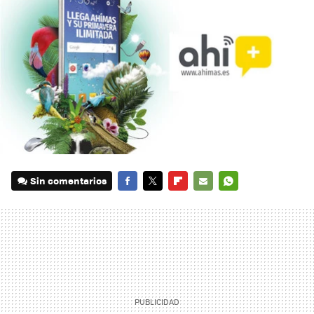
Sin comentarios
FACEBOOK
TWITTER
FLIPBOARD
E-
WHATSAPP
MAIL