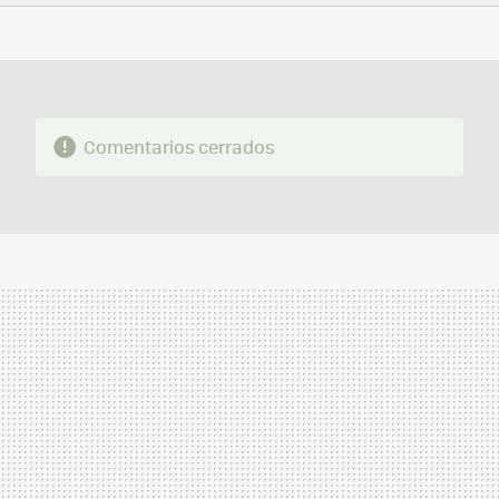
FACEBOOK
TWITTER
FLIPBOARD
E-
WHATSAPP
MAIL
Comentarios cerrados