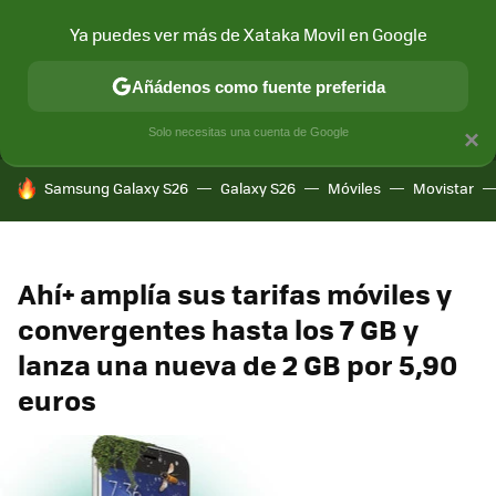
Ya puedes ver más de Xataka Movil en Google
MENÚ
NUEVO
Añádenos como fuente preferida
CONECTIVIDAD
MÓVIL Y SOCIEDAD
APLICACIONES
COM
Solo necesitas una cuenta de Google
×
HOY SE HABLA DE
Samsung Galaxy S26
Galaxy S26
Móviles
Movistar
Ahí+ amplía sus tarifas móviles y
convergentes hasta los 7 GB y
lanza una nueva de 2 GB por 5,90
euros