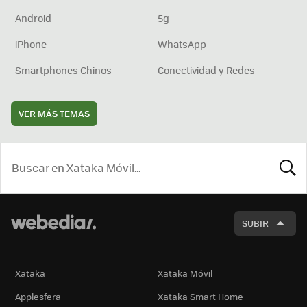
Android
5g
iPhone
WhatsApp
Smartphones Chinos
Conectividad y Redes
VER MÁS TEMAS
BUSCA
SUBIR
Xataka
Xataka Móvil
Applesfera
Xataka Smart Home