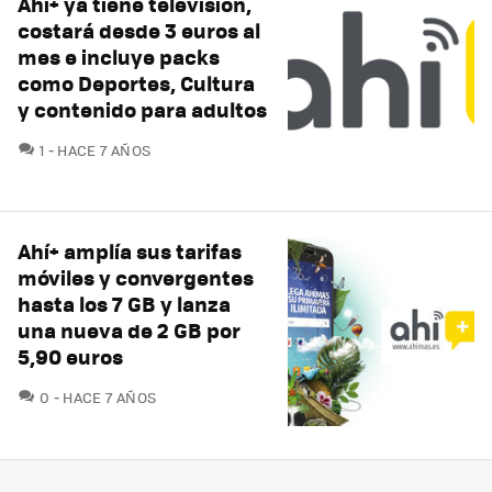
Ahi+ ya tiene televisión,
costará desde 3 euros al
mes e incluye packs
como Deportes, Cultura
y contenido para adultos
COMENTARIOS
1
HACE 7 AÑOS
Ahí+ amplía sus tarifas
móviles y convergentes
hasta los 7 GB y lanza
una nueva de 2 GB por
5,90 euros
COMENTARIOS
0
HACE 7 AÑOS