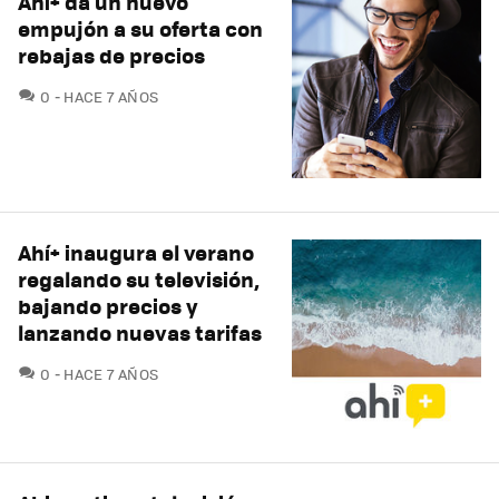
Ahí+ da un nuevo
empujón a su oferta con
rebajas de precios
COMENTARIOS
0
HACE 7 AÑOS
Ahí+ inaugura el verano
regalando su televisión,
bajando precios y
lanzando nuevas tarifas
COMENTARIOS
0
HACE 7 AÑOS