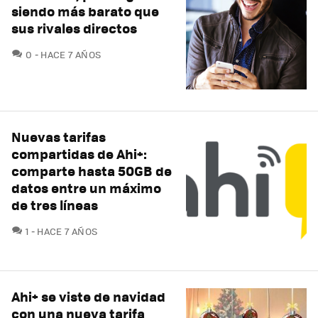
siendo más barato que
sus rivales directos
COMENTARIOS
0
HACE 7 AÑOS
Nuevas tarifas
compartidas de Ahi+:
comparte hasta 50GB de
datos entre un máximo
de tres líneas
COMENTARIOS
1
HACE 7 AÑOS
Ahi+ se viste de navidad
con una nueva tarifa