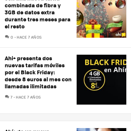
combinada de fibra y
3GB de datos extra
durante tres meses para
el resto
COMENTARIOS
0
HACE 7 AÑOS
Ahi+ presenta dos
nuevas tarifas móviles
por el Black Friday:
desde 8 euros al mes con
llamadas ilimitadas
COMENTARIOS
7
HACE 7 AÑOS