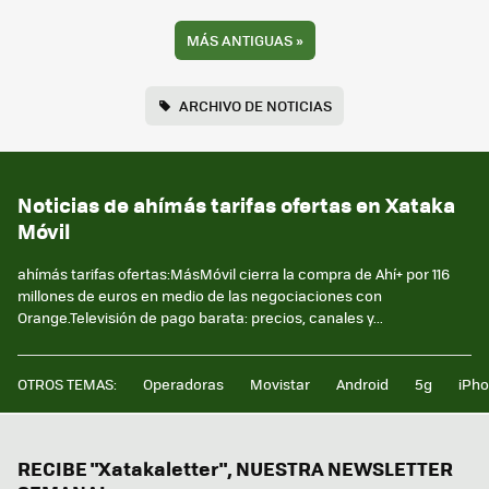
MÁS ANTIGUAS
»
ARCHIVO DE NOTICIAS
Noticias de ahímás tarifas ofertas en Xataka
Móvil
ahímás tarifas ofertas:MásMóvil cierra la compra de Ahí+ por 116
millones de euros en medio de las negociaciones con
Orange.Televisión de pago barata: precios, canales y...
OTROS TEMAS:
Operadoras
Movistar
Android
5g
iPh
RECIBE "Xatakaletter", NUESTRA NEWSLETTER