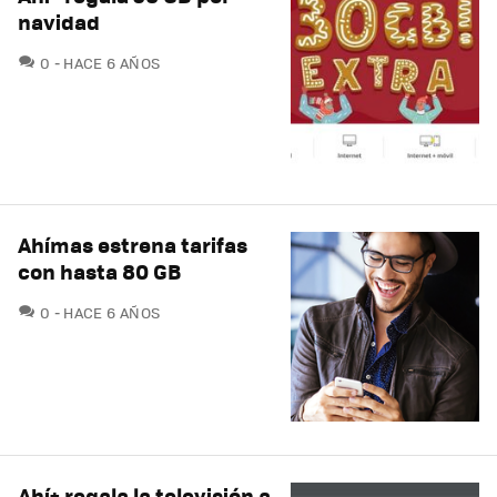
navidad
COMENTARIOS
0
HACE 6 AÑOS
Ahímas estrena tarifas
con hasta 80 GB
COMENTARIOS
0
HACE 6 AÑOS
Ahí+ regala la televisión a