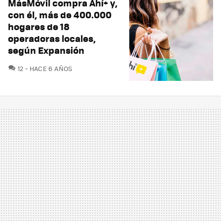
MásMóvil compra Ahí+ y,
con él, más de 400.000
hogares de 18
operadoras locales,
según Expansión
COMENTARIOS
12
HACE 6 AÑOS