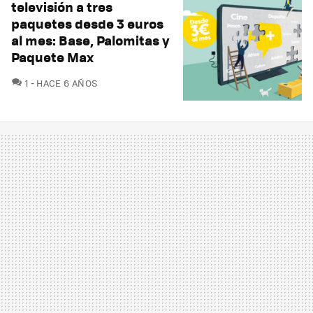
televisión a tres
paquetes desde 3 euros
al mes: Base, Palomitas y
Paquete Max
COMENTARIOS
1
HACE 6 AÑOS