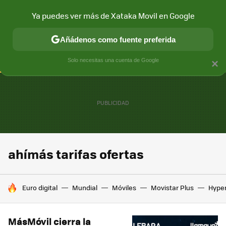
Ya puedes ver más de Xataka Movil en Google
CONECTIVIDAD
MÓVIL Y SOCIEDAD
APLICACIONES
COM
Añádenos como fuente preferida
Solo necesitas una cuenta de Google
×
ahímás tarifas ofertas
HOY SE HABLA DE
Euro digital
Mundial
Móviles
Movistar Plus
Hype
MásMóvil cierra la