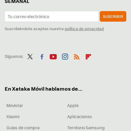
SEMANAL
SUSCRIBIR
Suscribiéndote aceptas nuestra
política de privacidad
Síguenos
Twit
Fac
You
Inst
RSS
Flip
ter
ebo
tub
agr
boa
ok
e
am
rd
En Xataka Móvil hablamos de...
Movistar
Apple
Xiaomi
Aplicaciones
Guías de compra
Territorio Samsung