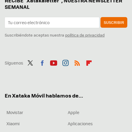
RECIBE "Xatakaletter", NUESTRA NEWSLETTER
SEMANAL
SUSCRIBIR
Suscribiéndote aceptas nuestra
política de privacidad
Síguenos
Twit
Fac
You
Inst
RSS
Flip
ter
ebo
tub
agr
boa
ok
e
am
rd
En Xataka Móvil hablamos de...
Movistar
Apple
Xiaomi
Aplicaciones