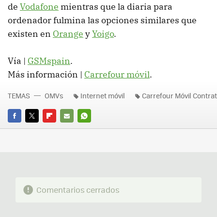
de
Vodafone
mientras que la diaria para
ordenador fulmina las opciones similares que
existen en
Orange
y
Yoigo
.
Vía |
GSMspain
.
Más información |
Carrefour móvil
.
TEMAS
OMVs
Internet móvil
Carrefour Móvil Contra
FACEBOOK
TWITTER
FLIPBOARD
E-
WHATSAPP
MAIL
Comentarios cerrados