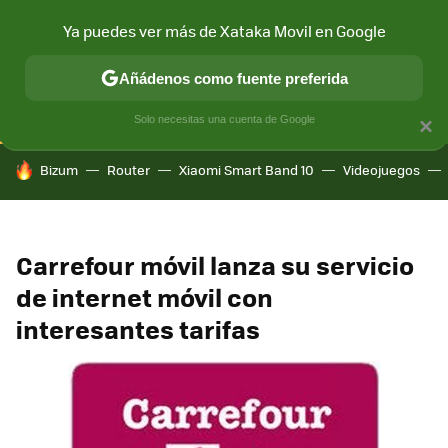
Ya puedes ver más de Xataka Movil en Google
CONECTIVIDAD
MÓVIL Y SOCIEDAD
APLICACIONES
COM
Añádenos como fuente preferida
Solo necesitas una cuenta de Google
×
HOY SE HABLA DE
Bizum
Router
Xiaomi Smart Band 10
Videojuegos
Carrefour móvil lanza su servicio
de internet móvil con
interesantes tarifas