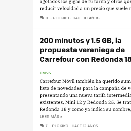
agotados los gigas de tu tarifa y otros q
reducir velocidad a un precio que suele r
COMENTARIOS
0
PLOKIKO
HACE 10 AÑOS
200 minutos y 1.5 GB, la
propuesta veraniega de
Carrefour con Redonda 1
OMVS
Carrefour Móvil también ha querido suma
lista de novedades para la campaña de 
presentando una nueva tarifa intermedia
existentes, Mini 12 y Redonda 25. Se tra
Redonda 18 y como ya indica su nombre, 
LEER MÁS »
COMENTARIOS
7
PLOKIKO
HACE 12 AÑOS