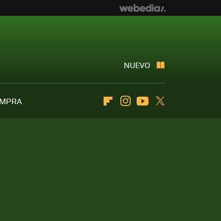
NUEVO
OMPRA
Flipboard
Instagram
Youtube
Twitter