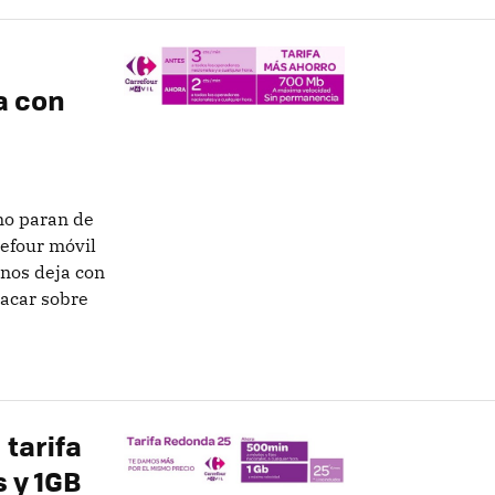
a con
no paran de
refour móvil
nos deja con
tacar sobre
 tarifa
 y 1GB