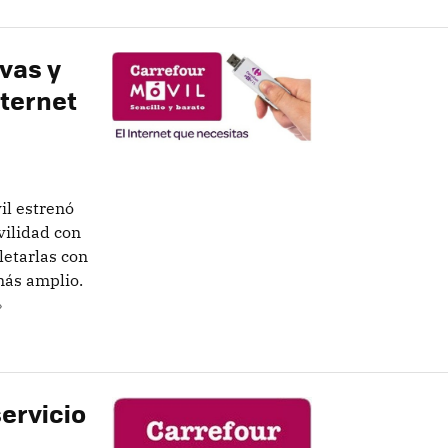
vas y
nternet
il estrenó
vilidad con
letarlas con
más amplio.
»
servicio