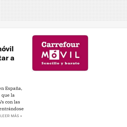
óvil
tar a
en España,
 que la
s con las
centrándose
LEER MÁS »