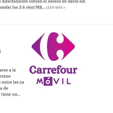
ue directamente cobran el exceso de datos sin
ondar los 3.6 cént/MB...
LEER MÁS »
8
rse a la
verano
 entre las ya
ta de
tiene un...