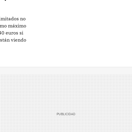
limitados no
nsumo máximo
40 euros si
están viendo