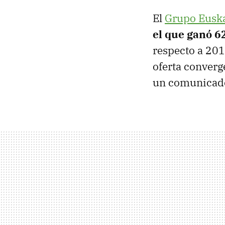
El
Grupo Euska
el que ganó 6
respecto a 2017
oferta converg
un comunicad