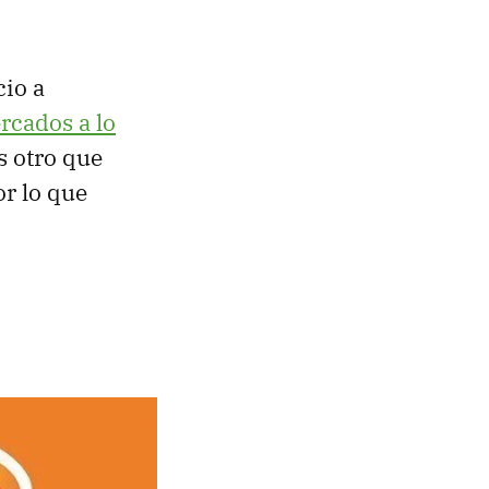
cio a
rcados a lo
s otro que
or lo que