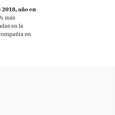
e
2018, año en
6% más
adas en la
 compañía en