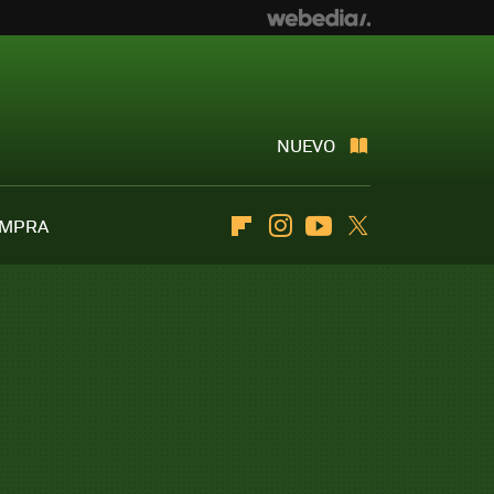
NUEVO
OMPRA
Flipboard
Instagram
Youtube
Twitter