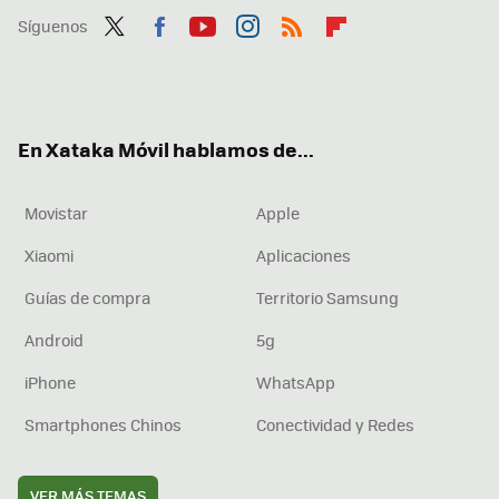
Síguenos
Twit
Fac
You
Inst
RSS
Flip
ter
ebo
tub
agr
boa
ok
e
am
rd
En Xataka Móvil hablamos de...
Movistar
Apple
Xiaomi
Aplicaciones
Guías de compra
Territorio Samsung
Android
5g
iPhone
WhatsApp
Smartphones Chinos
Conectividad y Redes
VER MÁS TEMAS