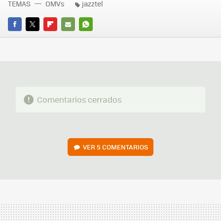
TEMAS
OMVs
jazztel
FACEBOOK
TWITTER
FLIPBOARD
E-
WHATSAPP
MAIL
Comentarios cerrados
VER
5 COMENTARIOS