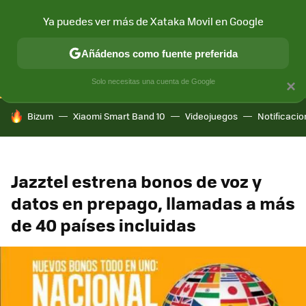
Ya puedes ver más de Xataka Movil en Google
CONECTIVIDAD
MÓVIL Y SOCIEDAD
APLICACIONES
COM
Añádenos como fuente preferida
Solo necesitas una cuenta de Google
×
HOY SE HABLA DE
Bizum
Xiaomi Smart Band 10
Videojuegos
Notificaci
Jazztel estrena bonos de voz y
datos en prepago, llamadas a más
de 40 países incluidas