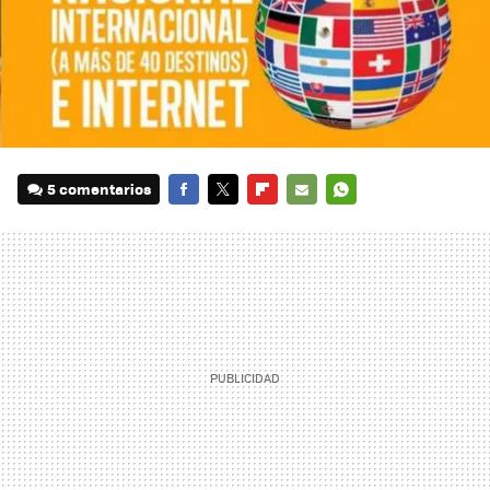
5 comentarios
FACEBOOK
TWITTER
FLIPBOARD
E-
WHATSAPP
MAIL