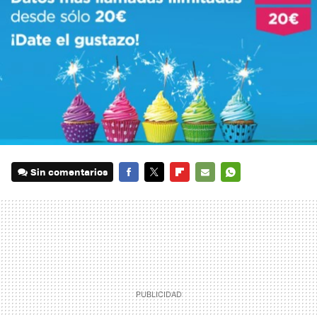
Sin comentarios
FACEBOOK
TWITTER
FLIPBOARD
E-
WHATSAPP
MAIL