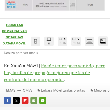
TODAS LAS
COMPARATIVAS
DE TARIFAS
XATAKAMOVIL
En Xataka Móvil |
Puede tener poco sentido, pero
hay tarifas de prepago mejores que las de
contrato del mismo operador
.
TEMAS
OMVs
Lebara Móvil tarifas ofertas
Mejores c
FACEBOOK
TWITTER
FLIPBOARD
E-
WHATSAPP