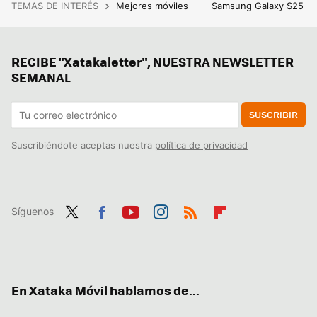
TEMAS DE INTERÉS
Mejores móviles
Samsung Galaxy S25
RECIBE "Xatakaletter", NUESTRA NEWSLETTER
SEMANAL
SUSCRIBIR
Suscribiéndote aceptas nuestra
política de privacidad
Síguenos
Twit
Fac
You
Inst
RSS
Flip
ter
ebo
tub
agr
boa
ok
e
am
rd
En Xataka Móvil hablamos de...