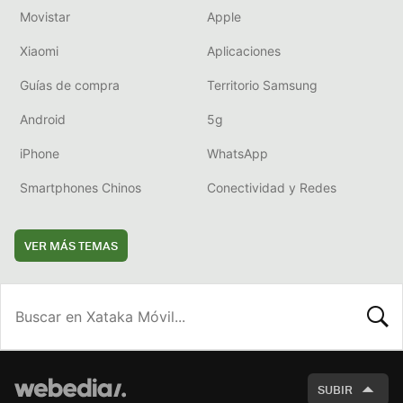
Movistar
Apple
Xiaomi
Aplicaciones
Guías de compra
Territorio Samsung
Android
5g
iPhone
WhatsApp
Smartphones Chinos
Conectividad y Redes
VER MÁS TEMAS
BUSCA
SUBIR