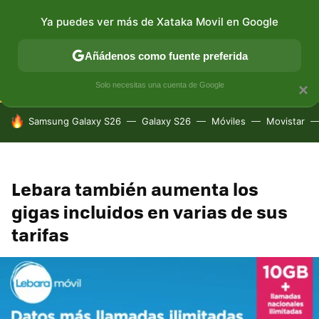
Ya puedes ver más de Xataka Movil en Google
CONECTIVIDAD
MÓVIL Y SOCIEDAD
APLICACIONES
Añádenos como fuente preferida
Solo necesitas una cuenta de Google
×
HOY SE HABLA DE
Samsung Galaxy S26
Galaxy S26
Móviles
Movistar
Lebara también aumenta los
gigas incluidos en varias de sus
tarifas