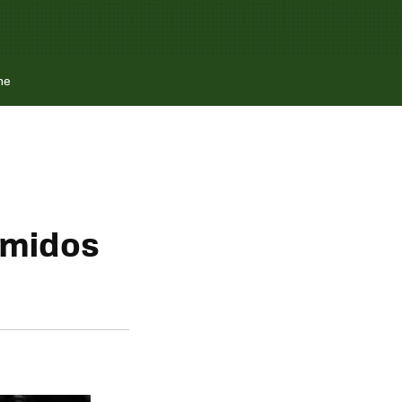
ne
umidos