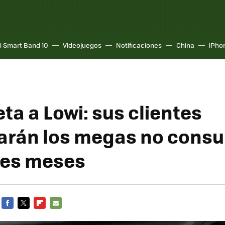
i Smart Band 10
Videojuegos
Notificaciones
China
iPho
ta a Lowi: sus clientes
arán los megas no cons
res meses
FACEBOOK
TWITTER
FLIPBOARD
E-