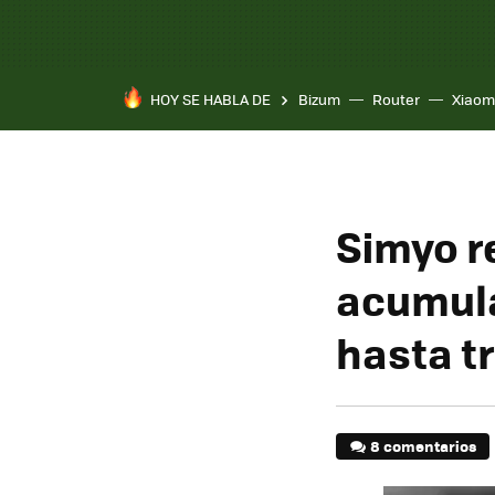
HOY SE HABLA DE
Bizum
Router
Xiaom
Simyo re
acumul
hasta t
8 comentarios