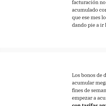
facturación no
acumulado con 
que ese mes lo
dando pie a ir 
Los bonos de 
acumular megas
fines de seman
empezar a acu
con tarifas a