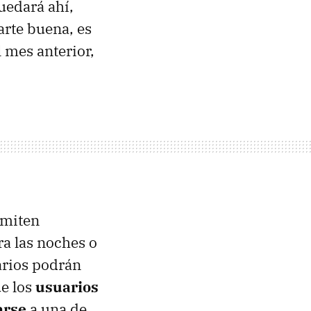
uedará ahí,
arte buena, es
 mes anterior,
rmiten
a las noches o
arios podrán
e los
usuarios
arse
a una de