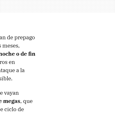
ean de prepago
s meses,
noche o de fin
ros en
taque a la
ible.
ue vayan
de megas
, que
e ciclo de