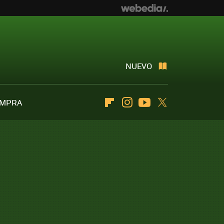
NUEVO
OMPRA
Flipboard
Instagram
Youtube
Twitter