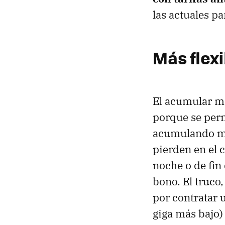
las actuales p
Más flex
El acumular me
porque se perm
acumulando me
pierden en el
noche o de fin
bono. El truco
por contratar 
giga más bajo)