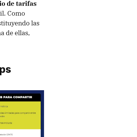
io de tarifas
vil. Como
tituyendo las
 de ellas,
bps