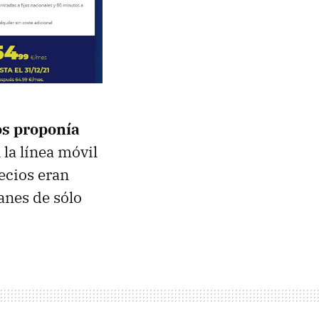
os proponía
 la línea móvil
ecios eran
anes de sólo