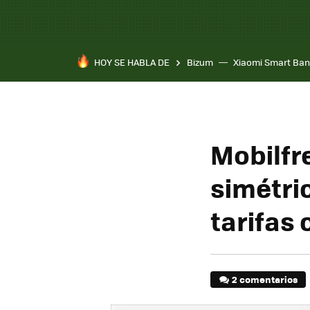
HOY SE HABLA DE
Bizum
Xiaomi Smart Ban
Mobilfre
simétri
tarifas
2 comentarios