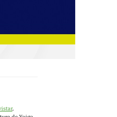
istar
,
tura de Yoigo.