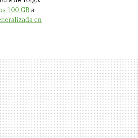
 los 100 GB
a
eneralizada en