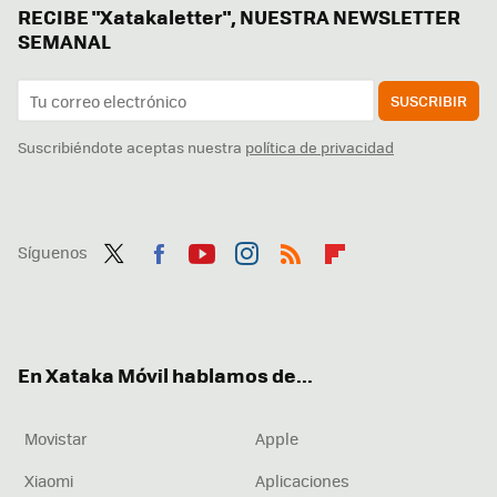
RECIBE "Xatakaletter", NUESTRA NEWSLETTER
SEMANAL
SUSCRIBIR
Suscribiéndote aceptas nuestra
política de privacidad
Síguenos
Twit
Fac
You
Inst
RSS
Flip
ter
ebo
tub
agr
boa
ok
e
am
rd
En Xataka Móvil hablamos de...
Movistar
Apple
Xiaomi
Aplicaciones