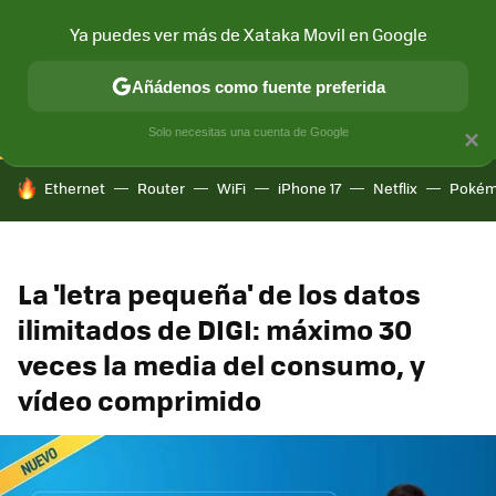
Ya puedes ver más de Xataka Movil en Google
CONECTIVIDAD
MÓVIL Y SOCIEDAD
APLICACIONES
COM
Añádenos como fuente preferida
Solo necesitas una cuenta de Google
×
HOY SE HABLA DE
Ethernet
Router
WiFi
iPhone 17
Netflix
Pokém
La 'letra pequeña' de los datos
ilimitados de DIGI: máximo 30
veces la media del consumo, y
vídeo comprimido