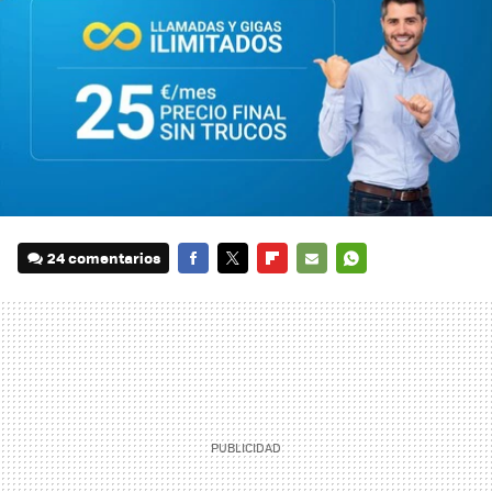
24 comentarios
FACEBOOK
TWITTER
FLIPBOARD
E-
WHATSAPP
MAIL