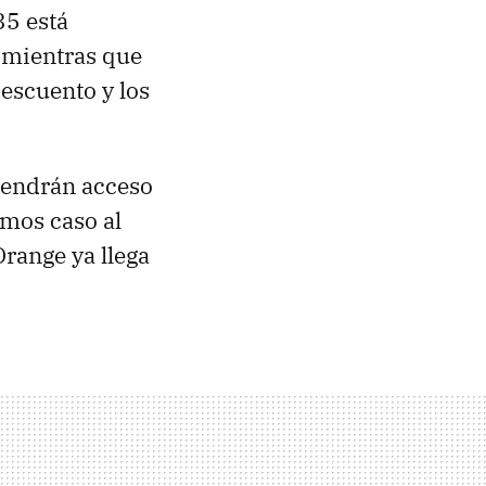
35 está
, mientras que
escuento y los
 tendrán acceso
emos caso al
Orange ya llega