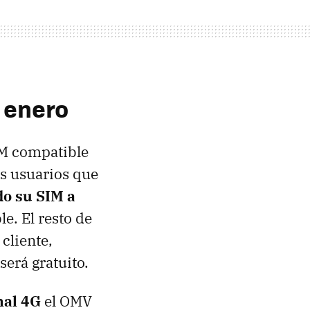
e enero
IM compatible
s usuarios que
do su SIM a
e. El resto de
cliente,
será gratuito.
nal 4G
el OMV