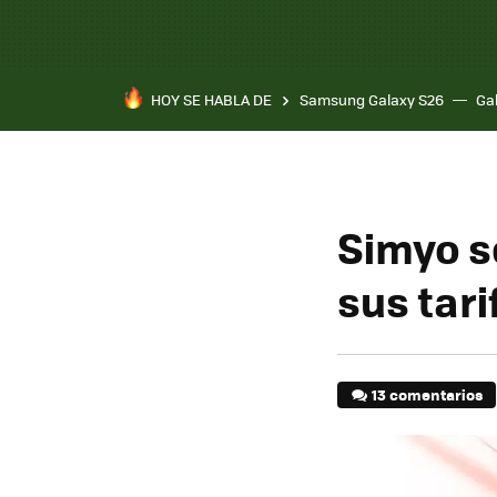
HOY SE HABLA DE
Samsung Galaxy S26
Ga
Simyo s
sus tari
13 comentarios