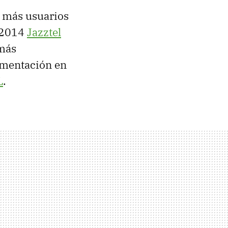
z más usuarios
e 2014
Jazztel
más
lementación en
L
.