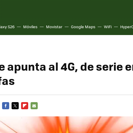
laxy S26
Móviles
Movistar
Google Maps
WiFi
Hyper
e apunta al 4G, de serie 
fas
FACEBOOK
TWITTER
FLIPBOARD
E-
MAIL