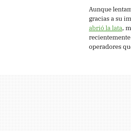
Aunque lentame
gracias a su i
abrió la lata
, 
recientement
operadores qu