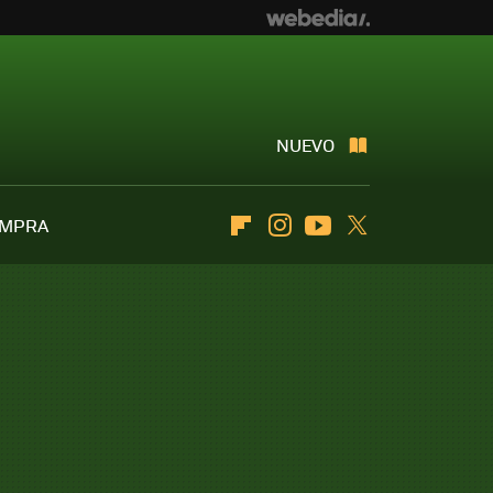
NUEVO
OMPRA
Flipboard
Instagram
Youtube
Twitter