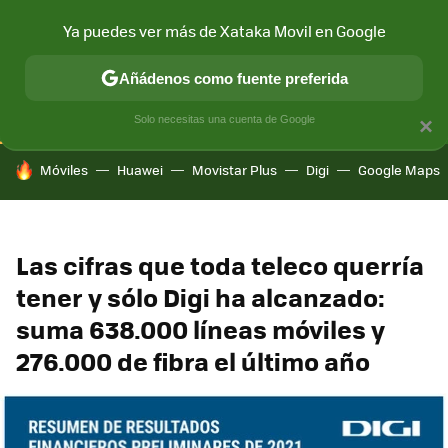
Ya puedes ver más de Xataka Movil en Google
CONECTIVIDAD
MÓVIL Y SOCIEDAD
APLICACIONES
COM
Añádenos como fuente preferida
Solo necesitas una cuenta de Google
×
HOY SE HABLA DE
Móviles
Huawei
Movistar Plus
Digi
Google Maps
Las cifras que toda teleco querría
tener y sólo Digi ha alcanzado:
suma 638.000 líneas móviles y
276.000 de fibra el último año