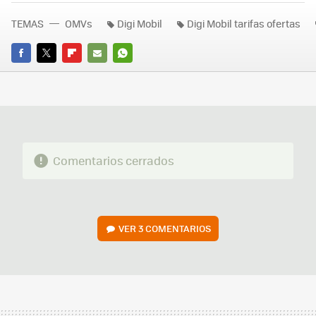
TEMAS
OMVs
Digi Mobil
Digi Mobil tarifas ofertas
FACEBOOK
TWITTER
FLIPBOARD
E-
WHATSAPP
MAIL
Comentarios cerrados
VER
3 COMENTARIOS