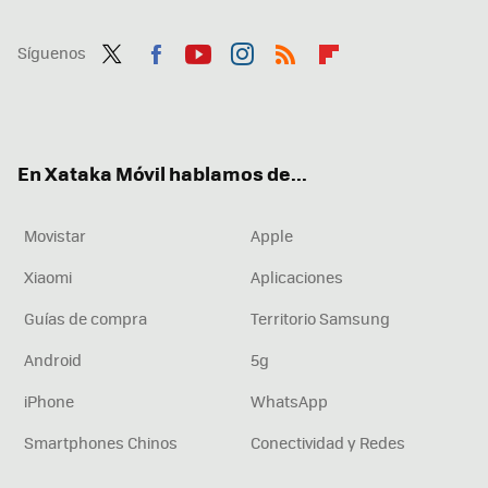
Síguenos
Twit
Fac
You
Inst
RSS
Flip
ter
ebo
tub
agr
boa
ok
e
am
rd
En Xataka Móvil hablamos de...
Movistar
Apple
Xiaomi
Aplicaciones
Guías de compra
Territorio Samsung
Android
5g
iPhone
WhatsApp
Smartphones Chinos
Conectividad y Redes