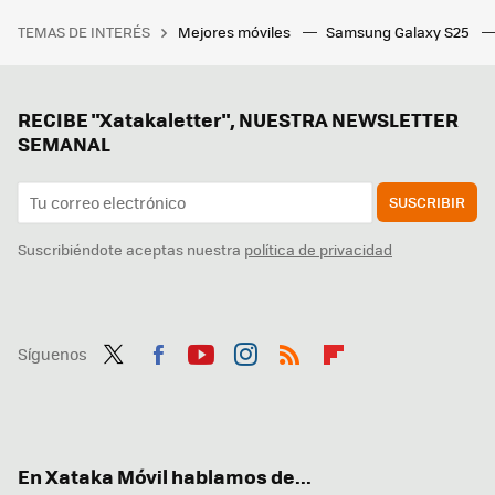
TEMAS DE INTERÉS
Mejores móviles
Samsung Galaxy S25
RECIBE "Xatakaletter", NUESTRA NEWSLETTER
SEMANAL
SUSCRIBIR
Suscribiéndote aceptas nuestra
política de privacidad
Síguenos
Twit
Fac
You
Inst
RSS
Flip
ter
ebo
tub
agr
boa
ok
e
am
rd
En Xataka Móvil hablamos de...