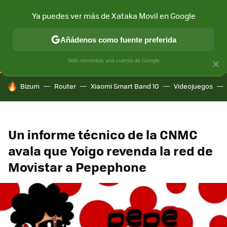
Ya puedes ver más de Xataka Movil en Google
CONECTIVIDAD
MÓVIL Y SOCIEDAD
APLICACIONES
COM
Añádenos como fuente preferida
Solo necesitas una cuenta de Google
×
HOY SE HABLA DE
Bizum
Router
Xiaomi Smart Band 10
Videojuegos
Un informe técnico de la CNMC
avala que Yoigo revenda la red de
Movistar a Pepephone