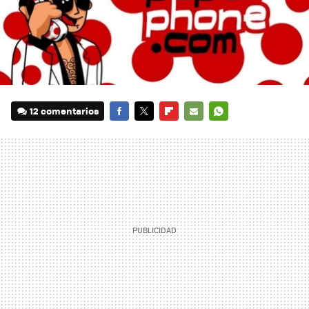
12 comentarios
FACEBOOK
TWITTER
FLIPBOARD
E-
WHATSAPP
MAIL