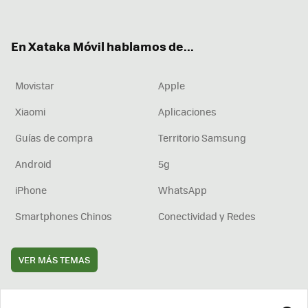
ter
ebo
tub
agr
boa
ok
e
am
rd
En Xataka Móvil hablamos de...
Movistar
Apple
Xiaomi
Aplicaciones
Guías de compra
Territorio Samsung
Android
5g
iPhone
WhatsApp
Smartphones Chinos
Conectividad y Redes
VER MÁS TEMAS