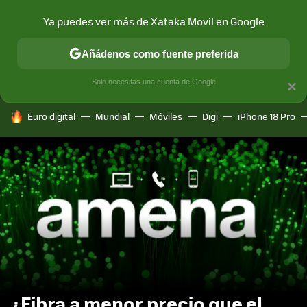
Ya puedes ver más de Xataka Movil en Google
MENÚ
NUEVO
Añádenos como fuente preferida
CONECTIVIDAD
MÓVIL Y SOCIEDAD
APLICACIONES
COM
Solo necesitas una cuenta de Google
×
HOY SE HABLA DE
Euro digital
Mundial
Móviles
Digi
iPhone 18 Pro
¿Fibra a menor precio que el