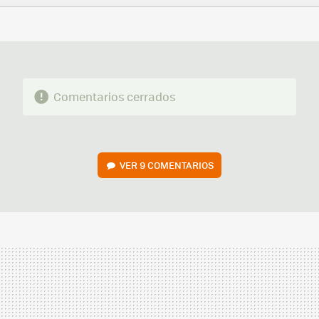
FACEBOOK
TWITTER
FLIPBOARD
E-
WHATSAPP
MAIL
Comentarios cerrados
VER
9 COMENTARIOS