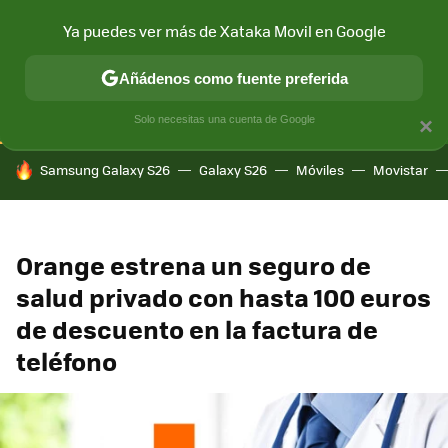
Ya puedes ver más de Xataka Movil en Google
CONECTIVIDAD
MÓVIL Y SOCIEDAD
APLICACIONES
COM
Añádenos como fuente preferida
Solo necesitas una cuenta de Google
×
HOY SE HABLA DE
Samsung Galaxy S26
Galaxy S26
Móviles
Movistar
Orange estrena un seguro de
salud privado con hasta 100 euros
de descuento en la factura de
teléfono