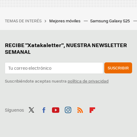
TEMAS DE INTERÉS
Mejores móviles
Samsung Galaxy S25
RECIBE "Xatakaletter", NUESTRA NEWSLETTER
SEMANAL
SUSCRIBIR
Suscribiéndote aceptas nuestra
política de privacidad
Síguenos
Twit
Fac
You
Inst
RSS
Flip
ter
ebo
tub
agr
boa