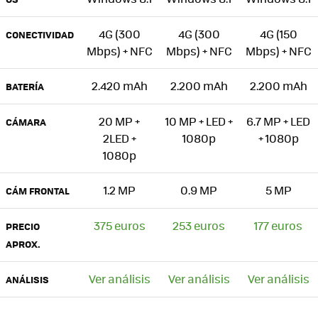
4G (300
4G (300
4G (150
CONECTIVIDAD
Mbps) + NFC
Mbps) + NFC
Mbps) + NFC
2.420 mAh
2.200 mAh
2.200 mAh
BATERÍA
20 MP +
10 MP + LED +
6.7 MP + LED
CÁMARA
2LED +
1080p
+ 1080p
1080p
1.2 MP
0.9 MP
5 MP
CÁM FRONTAL
375 euros
253 euros
177 euros
PRECIO
APROX.
Ver análisis
Ver análisis
Ver análisis
ANÁLISIS