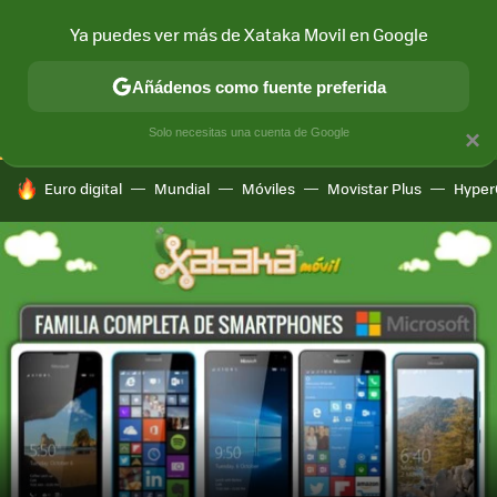
Ya puedes ver más de Xataka Movil en Google
CONECTIVIDAD
MÓVIL Y SOCIEDAD
APLICACIONES
COM
Añádenos como fuente preferida
Solo necesitas una cuenta de Google
×
HOY SE HABLA DE
Euro digital
Mundial
Móviles
Movistar Plus
Hyper