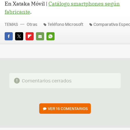
En Xataka Móvil |
Catálogo smartphones según
fabricante
.
TEMAS
Otras
Teléfono Microsoft
Comparativa Espec
FACEBOOK
TWITTER
FLIPBOARD
E-
WHATSAPP
MAIL
Comentarios cerrados
VER
16 COMENTARIOS