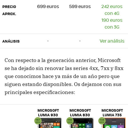
699 euros
599 euros
242 euros
PRECIO
con 4G
APROX.
190 euros
con 3G
-
-
Ver análisis
ANÁLISIS
Con respecto a la generación anterior, Microsoft
se ha dejado sin renovar las series 4xx, 7xx y 8xx
que conocimos hace ya más de un año pero que
siguen estando disponibles. Os dejamos con sus
principales especificaciones:
MICROSOFT
MICROSOFT
MICROSOFT
LUMIA 930
LUMIA 830
LUMIA 735