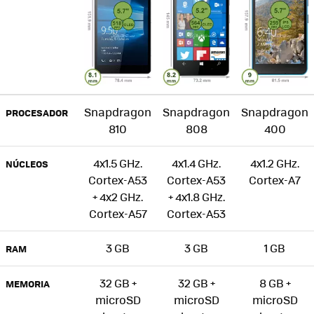
Snapdragon
Snapdragon
Snapdragon
PROCESADOR
810
808
400
4x1.5 GHz.
4x1.4 GHz.
4x1.2 GHz.
NÚCLEOS
Cortex-A53
Cortex-A53
Cortex-A7
+ 4x2 GHz.
+ 4x1.8 GHz.
Cortex-A57
Cortex-A53
3 GB
3 GB
1 GB
RAM
32 GB +
32 GB +
8 GB +
MEMORIA
microSD
microSD
microSD