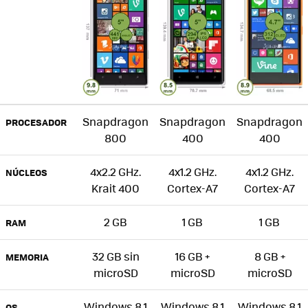
Snapdragon
Snapdragon
Snapdragon
PROCESADOR
800
400
400
4x2.2 GHz.
4x1.2 GHz.
4x1.2 GHz.
NÚCLEOS
Krait 400
Cortex-A7
Cortex-A7
2 GB
1 GB
1 GB
RAM
32 GB sin
16 GB +
8 GB +
MEMORIA
microSD
microSD
microSD
Windows 8.1
Windows 8.1
Windows 8.1
OS