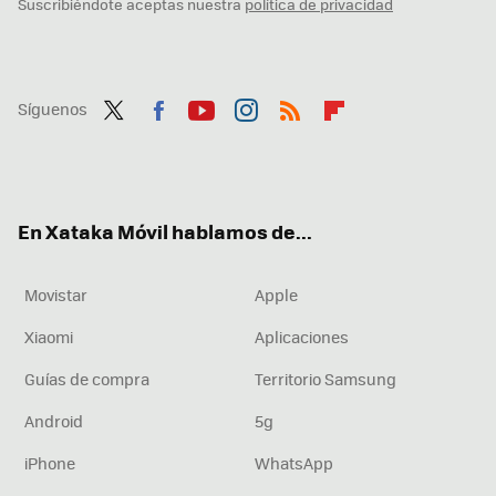
Suscribiéndote aceptas nuestra
política de privacidad
Síguenos
Twit
Fac
You
Inst
RSS
Flip
ter
ebo
tub
agr
boa
ok
e
am
rd
En Xataka Móvil hablamos de...
Movistar
Apple
Xiaomi
Aplicaciones
Guías de compra
Territorio Samsung
Android
5g
iPhone
WhatsApp