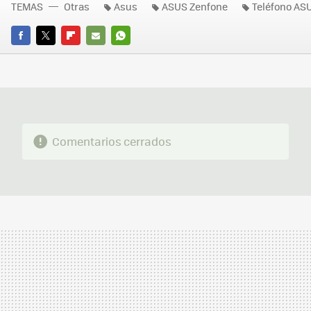
TEMAS
Otras
Asus
ASUS Zenfone
Teléfono AS
FACEBOOK
TWITTER
FLIPBOARD
E-
WHATSAPP
MAIL
Comentarios cerrados