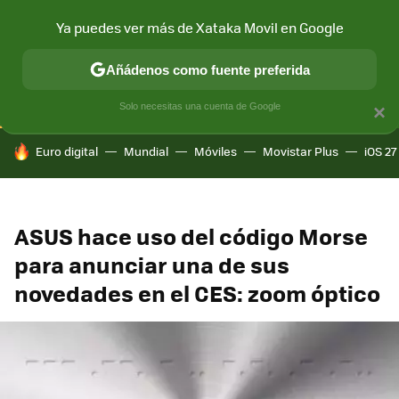
Ya puedes ver más de Xataka Movil en Google
CONECTIVIDAD
MÓVIL Y SOCIEDAD
APLICACIONES
COM
Añádenos como fuente preferida
Solo necesitas una cuenta de Google
×
HOY SE HABLA DE
Euro digital
Mundial
Móviles
Movistar Plus
iOS 27
ASUS hace uso del código Morse
para anunciar una de sus
novedades en el CES: zoom óptico