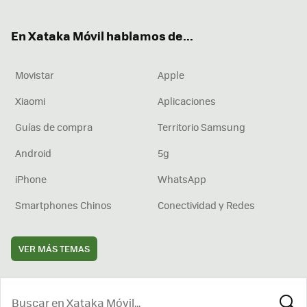
ter
ebo
tub
agr
boa
ok
e
am
rd
En Xataka Móvil hablamos de...
Movistar
Apple
Xiaomi
Aplicaciones
Guías de compra
Territorio Samsung
Android
5g
iPhone
WhatsApp
Smartphones Chinos
Conectividad y Redes
VER MÁS TEMAS