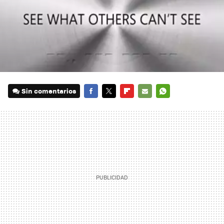
Sin comentarios
FACEBOOK
TWITTER
FLIPBOARD
E-
WHATSAPP
MAIL