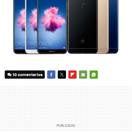
10 comentarios
FACEBOOK
TWITTER
FLIPBOARD
E-
WHATSAPP
MAIL