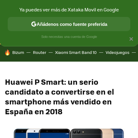
Ya puedes ver más de Xataka Movil en Google
CONECTIVIDAD
MÓVIL Y SOCIEDAD
APLICACIONES
COM
Añádenos como fuente preferida
Solo necesitas una cuenta de Google
×
HOY SE HABLA DE
Bizum
Router
Xiaomi Smart Band 10
Videojuegos
Huawei P Smart: un serio
candidato a convertirse en el
smartphone más vendido en
España en 2018