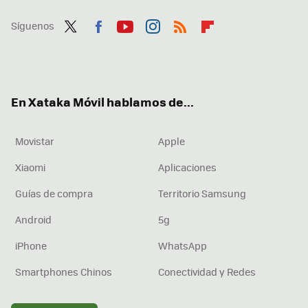
Síguenos
Twit
Fac
You
Inst
RSS
Flip
ter
ebo
tub
agr
boa
ok
e
am
rd
En Xataka Móvil hablamos de...
Movistar
Apple
Xiaomi
Aplicaciones
Guías de compra
Territorio Samsung
Android
5g
iPhone
WhatsApp
Smartphones Chinos
Conectividad y Redes