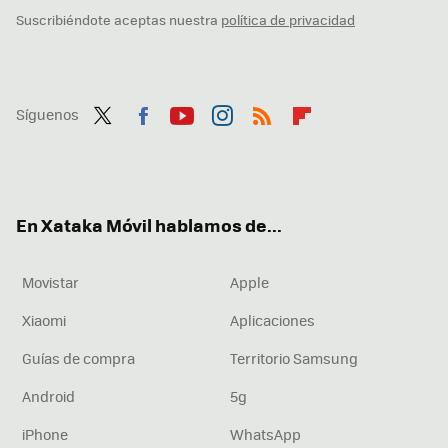
Suscribiéndote aceptas nuestra
política de privacidad
Síguenos
Twit
Fac
You
Inst
RSS
Flip
ter
ebo
tub
agr
boa
ok
e
am
rd
En Xataka Móvil hablamos de...
Movistar
Apple
Xiaomi
Aplicaciones
Guías de compra
Territorio Samsung
Android
5g
iPhone
WhatsApp