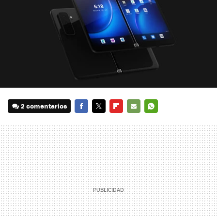
2 comentarios
FACEBOOK
TWITTER
FLIPBOARD
E-
WHATSAPP
MAIL