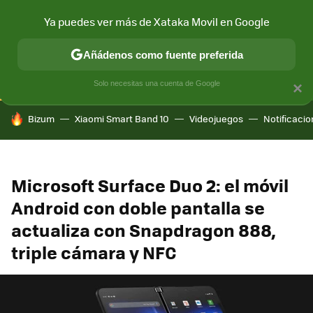
Ya puedes ver más de Xataka Movil en Google
CONECTIVIDAD
MÓVIL Y SOCIEDAD
APLICACIONES
COM
Añádenos como fuente preferida
Solo necesitas una cuenta de Google
×
HOY SE HABLA DE
Bizum
Xiaomi Smart Band 10
Videojuegos
Notificaci
Microsoft Surface Duo 2: el móvil
Android con doble pantalla se
actualiza con Snapdragon 888,
triple cámara y NFC