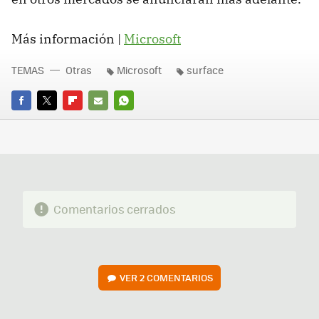
Más información |
Microsoft
TEMAS
Otras
Microsoft
surface
FACEBOOK
TWITTER
FLIPBOARD
E-
WHATSAPP
MAIL
Comentarios cerrados
VER
2 COMENTARIOS