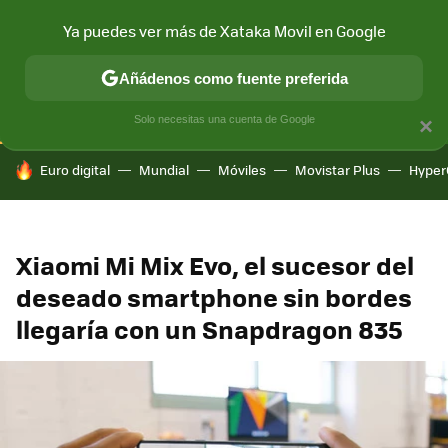
Ya puedes ver más de Xataka Movil en Google
CONECTIVIDAD
MÓVIL Y SOCIEDAD
APLICACIONES
COM
Añádenos como fuente preferida
Solo necesitas una cuenta de Google
×
HOY SE HABLA DE
Euro digital
Mundial
Móviles
Movistar Plus
Hyper
Xiaomi Mi Mix Evo, el sucesor del
deseado smartphone sin bordes
llegaría con un Snapdragon 835