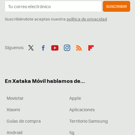
SUSCRIBIR
Suscribiéndote aceptas nuestra
política de privacidad
Síguenos
Twit
Fac
You
Inst
RSS
Flip
ter
ebo
tub
agr
boa
ok
e
am
rd
En Xataka Móvil hablamos de...
Movistar
Apple
Xiaomi
Aplicaciones
Guías de compra
Territorio Samsung
Android
5g