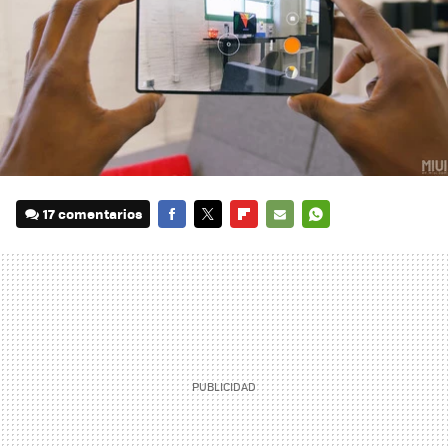
17 comentarios
FACEBOOK
TWITTER
FLIPBOARD
E-
WHATSAPP
MAIL