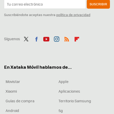
SUSCRIBIR
Suscribiéndote aceptas nuestra
política de privacidad
Síguenos
Twit
Fac
You
Inst
RSS
Flip
ter
ebo
tub
agr
boa
ok
e
am
rd
En Xataka Móvil hablamos de...
Movistar
Apple
Xiaomi
Aplicaciones
Guías de compra
Territorio Samsung
Android
5g