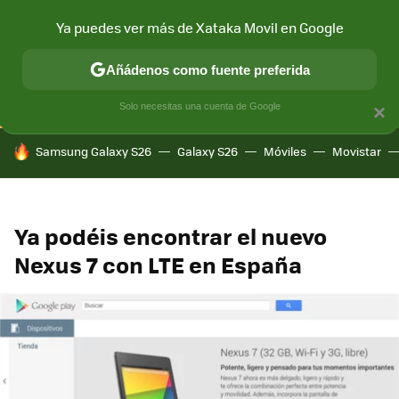
Ya puedes ver más de Xataka Movil en Google
CONECTIVIDAD
MÓVIL Y SOCIEDAD
APLICACIONES
COM
Añádenos como fuente preferida
Solo necesitas una cuenta de Google
×
HOY SE HABLA DE
Samsung Galaxy S26
Galaxy S26
Móviles
Movistar
Ya podéis encontrar el nuevo
Nexus 7 con LTE en España