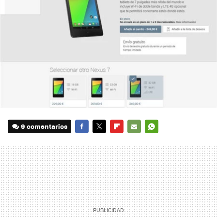
9 comentarios
FACEBOOK
TWITTER
FLIPBOARD
E-
WHATSAPP
MAIL