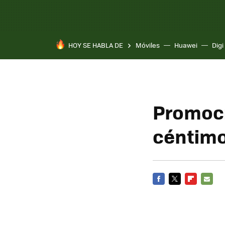
HOY SE HABLA DE
Móviles
Huawei
Digi
Promoci
céntim
FACEBOOK
TWITTER
FLIPBOARD
E-
MAIL