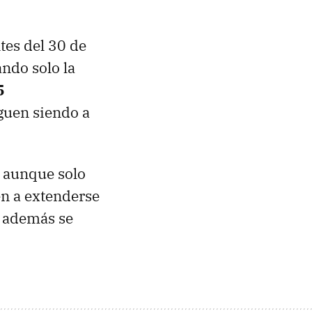
tes del 30 de
ndo solo la
5
iguen siendo a
 aunque solo
en a extenderse
i además se