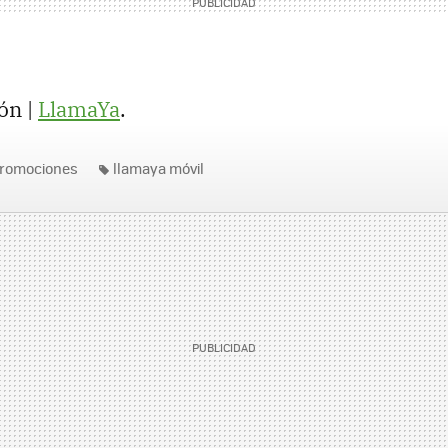
ón |
LlamaYa
.
romociones
llamaya móvil