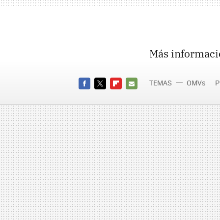
Más informaci
TEMAS
OMVs
P
FACEBOOK
TWITTER
FLIPBOARD
E-
MAIL