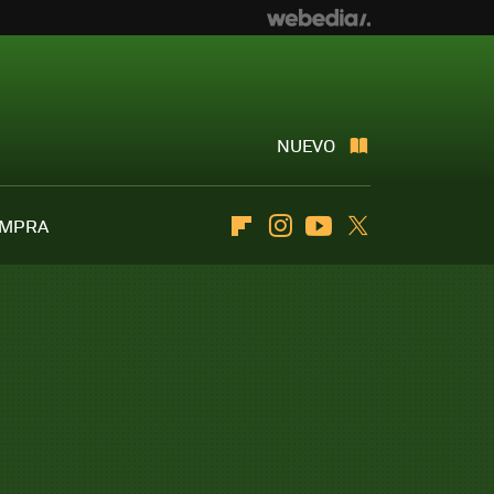
NUEVO
OMPRA
Flipboard
Instagram
Youtube
Twitter