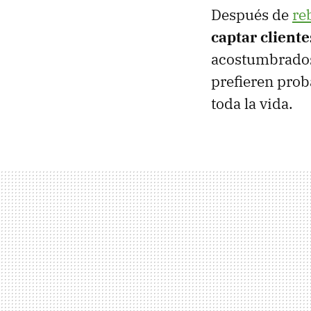
Después de
re
captar client
acostumbrados 
prefieren pro
toda la vida.