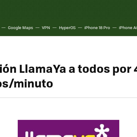
Google Maps
VPN
HyperOS
iPhone 18 Pro
iPhone Ai
ón LlamaYa a todos por 
os/minuto